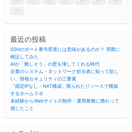
29
30
29
30
29
29
30
29
30
30
29
30
29
29
30
29
30
29
29
29
30
30
30
29
29
29
30
30
29
29
29
29
30
29
29
29
31
31
31
31
31
31
31
31
31
31
31
31
31
24
25
26
27
28
29
30
31
最近の投稿
SSHのポート番号変更には意味があるのか？ 実際に
検証してみた
AIが「難しそう」の壁を壊してくれる時代
企業のシステム・ネットワーク担当者に知って欲し
い、情報セキュリティの三要素
「固定IPなし・NAT構成」限られたリソースで構築
するホームラボ
未経験からWebサイトの制作・運用業務に携わって
感じたこと