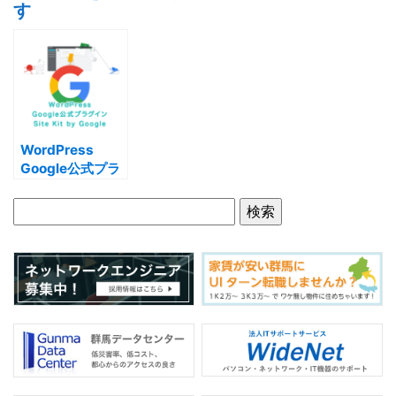
c
itt
e
す
e
er
b
o
o
k
WordPress
Google公式プラ
グイン Site Kit
by Google