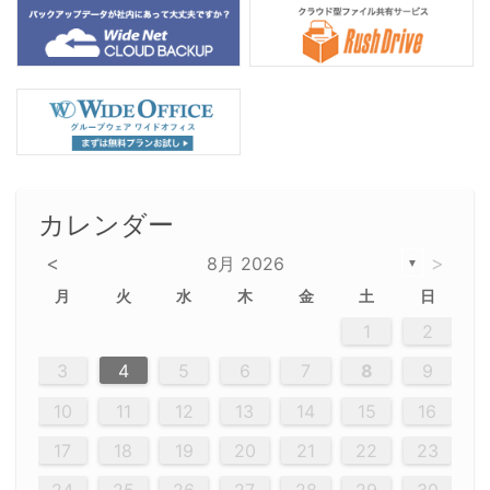
カレンダー
<
>
8月 2026
▼
月
火
水
木
金
土
日
5
5
2
5
3
6
4
6
2
2
5
3
6
4
2
5
3
4
3
5
3
6
2
4
2
5
5
4
6
2
4
3
5
3
6
5
3
5
4
6
2
4
3
6
2
3
5
2
5
3
6
4
2
5
3
3
6
2
4
2
5
3
6
4
4
3
5
3
6
2
4
2
5
4
6
3
5
3
6
3
6
4
6
3
5
4
2
5
3
6
4
6
2
5
3
6
4
7
7
7
7
7
7
7
7
7
7
7
7
7
7
7
7
7
7
7
7
1
1
1
1
1
1
1
1
1
1
1
1
1
1
1
1
1
1
1
1
1
1
1
1
1
2
12
14
12
14
12
10
13
13
12
10
13
14
12
14
10
10
12
10
13
14
12
12
13
14
10
12
10
13
12
14
10
12
13
14
14
10
13
14
10
12
12
10
13
14
12
14
10
10
13
14
12
10
13
14
10
12
10
13
14
12
13
14
10
12
10
13
14
10
13
13
10
12
14
12
14
10
13
13
12
10
13
14
11
11
11
11
11
11
11
11
11
11
11
11
11
11
11
11
11
11
8
8
9
8
9
9
8
8
9
8
9
9
8
9
8
8
9
8
9
8
9
8
8
9
9
9
8
8
8
9
9
8
8
8
8
8
9
8
9
8
8
3
4
5
6
7
8
9
20
20
20
20
20
20
20
20
20
20
20
20
20
20
20
20
20
20
20
19
21
19
15
15
21
16
19
15
18
16
16
19
15
15
18
21
16
19
21
18
19
15
16
18
21
16
19
19
15
18
16
18
21
19
15
19
21
19
15
18
16
18
21
21
15
16
21
19
15
16
19
15
15
18
21
16
19
21
16
18
21
16
19
15
15
18
18
21
19
15
16
18
21
16
19
15
18
21
19
15
21
15
18
19
15
15
18
21
16
19
21
15
18
16
19
15
15
18
21
17
17
17
17
17
17
17
17
17
17
17
17
17
17
17
17
17
17
17
17
17
17
10
11
12
13
14
15
16
26
28
26
22
22
28
23
26
24
22
25
23
23
26
22
24
22
25
28
23
26
28
24
25
24
26
22
24
23
25
28
23
26
26
22
25
23
25
28
24
26
22
24
26
28
24
26
22
25
23
25
28
28
24
22
23
28
24
26
22
23
26
22
24
22
25
28
23
26
28
24
24
23
25
28
23
26
22
24
22
25
25
28
24
26
22
24
23
25
28
23
26
22
25
28
24
26
22
24
28
24
22
25
24
26
22
22
25
28
23
26
28
24
22
25
23
26
22
24
22
25
28
27
27
27
27
27
27
27
27
27
27
27
27
27
27
27
27
27
27
27
17
18
19
20
21
22
23