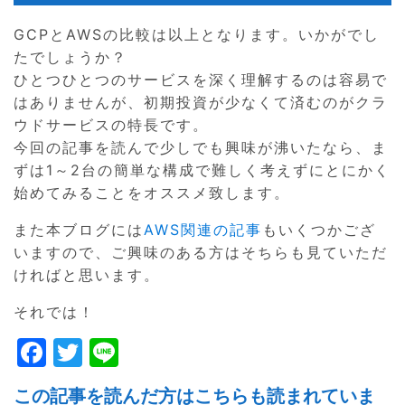
GCPとAWSの比較は以上となります。いかがでし
たでしょうか？
ひとつひとつのサービスを深く理解するのは容易で
はありませんが、初期投資が少なくて済むのがクラ
ウドサービスの特長です。
今回の記事を読んで少しでも興味が沸いたなら、ま
ずは1～2台の簡単な構成で難しく考えずにとにかく
始めてみることをオススメ致します。
また本ブログには
AWS関連の記事
もいくつかござ
いますので、ご興味のある方はそちらも見ていただ
ければと思います。
それでは！
F
T
Li
a
w
n
この記事を読んだ方はこちらも読まれていま