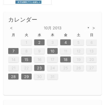
カレンダー
<
>
10月 2013
▼
月
火
水
木
金
土
日
2
5
5
2
5
3
6
4
6
2
2
5
3
6
4
2
5
3
4
3
5
3
6
2
4
2
5
5
4
6
2
4
3
5
3
6
5
3
5
4
6
2
4
3
6
2
3
5
2
5
3
6
4
2
5
3
3
6
2
4
2
5
3
6
4
4
3
5
3
6
2
4
2
5
4
6
3
5
3
6
3
6
4
6
3
5
4
2
5
3
6
4
6
2
5
3
4
7
7
7
7
7
7
7
7
7
7
7
7
7
7
7
7
7
7
7
7
1
1
1
1
1
1
1
1
1
1
1
1
1
1
1
1
1
1
1
1
1
1
1
1
1
2
3
4
5
6
12
14
12
14
12
10
13
13
12
10
13
14
12
14
10
10
12
10
13
14
12
12
13
14
10
12
10
13
12
14
10
12
13
14
14
10
13
14
10
12
12
10
13
14
12
14
10
10
13
14
12
10
13
14
10
12
10
13
14
12
13
14
10
12
10
13
14
10
13
13
10
12
14
12
14
10
13
13
12
10
14
11
11
11
11
11
11
11
11
11
11
11
11
11
11
11
11
11
11
9
8
8
9
8
9
9
8
8
9
8
9
9
8
9
8
8
9
8
9
8
9
8
8
9
9
9
8
8
8
9
9
8
8
8
8
8
9
8
9
8
8
7
8
9
10
11
12
13
20
20
20
20
20
20
20
20
20
20
20
20
20
20
20
20
20
20
16
19
21
19
15
15
21
16
19
15
18
16
16
19
15
15
18
21
16
19
21
18
19
15
16
18
21
16
19
19
15
18
16
18
21
19
15
19
21
19
15
18
16
18
21
21
15
16
21
19
15
16
19
15
15
18
21
16
19
21
16
18
21
16
19
15
15
18
18
21
19
15
16
18
21
16
19
15
18
21
19
15
21
15
18
19
15
15
18
21
16
19
21
15
18
16
19
15
15
18
21
17
17
17
17
17
17
17
17
17
17
17
17
17
17
17
17
17
17
17
17
17
17
14
15
16
17
18
19
20
23
26
28
26
22
22
28
23
26
24
22
25
23
23
26
22
24
22
25
28
23
26
28
24
25
24
26
22
24
23
25
28
23
26
26
22
25
23
25
28
24
26
22
24
26
28
24
26
22
25
23
25
28
28
24
22
23
28
24
26
22
23
26
22
24
22
25
28
23
26
28
24
24
23
25
28
23
26
22
24
22
25
25
28
24
26
22
24
23
25
28
23
26
22
25
28
24
26
22
24
28
24
22
25
24
26
22
22
25
28
23
26
28
24
22
25
23
26
22
24
22
25
28
27
27
27
27
27
27
27
27
27
27
27
27
27
27
27
27
27
27
21
22
23
24
25
26
27
30
29
30
29
30
29
29
30
29
30
30
29
30
29
29
30
29
30
29
29
29
30
30
30
29
29
29
30
30
29
29
29
29
30
29
29
29
31
31
31
31
31
31
31
31
31
31
31
31
31
28
29
30
31