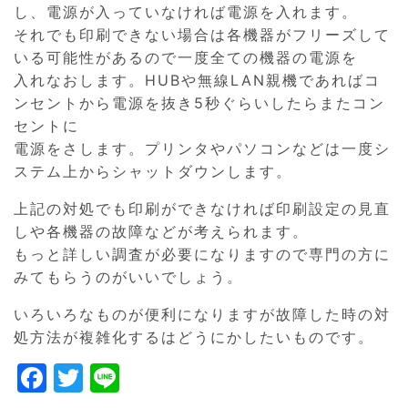
し、電源が入っていなければ電源を入れます。
それでも印刷できない場合は各機器がフリーズして
いる可能性があるので一度全ての機器の電源を
入れなおします。HUBや無線LAN親機であればコ
ンセントから電源を抜き5秒ぐらいしたらまたコン
セントに
電源をさします。プリンタやパソコンなどは一度シ
ステム上からシャットダウンします。
上記の対処でも印刷ができなければ印刷設定の見直
しや各機器の故障などが考えられます。
もっと詳しい調査が必要になりますので専門の方に
みてもらうのがいいでしょう。
いろいろなものが便利になりますが故障した時の対
処方法が複雑化するはどうにかしたいものです。
F
T
Li
a
w
n