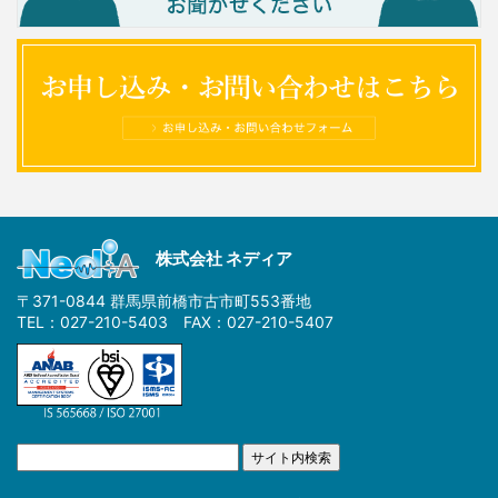
株式会社 ネディア
〒371-0844 群馬県前橋市古市町553番地
TEL：027-210-5403 FAX：027-210-5407