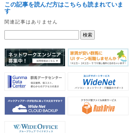
この記事を読んだ方はこちらも読まれていま
c
itt
e
す
e
er
関連記事はありません
b
o
o
k