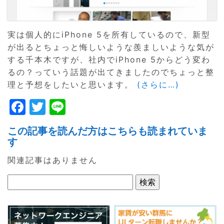
実は個人的にiPhone 5を所有しているので、新型
が出るとちょっと悔しいような羨ましいような気が
する千本木ですが、社内でiPhone 5からどう変わ
るの？っていう話題が出てきましたのでちょっと整
理と予想をしたいと思います。
(さらに…)
F
T
Li
a
w
n
この記事を読んだ方はこちらも読まれていま
c
itt
e
す
e
er
関連記事はありません
b
o
o
k