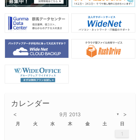
カレンダー
<
>
9月 2013
▼
月
火
水
木
金
土
日
2
5
5
2
5
3
6
4
6
2
2
5
3
6
4
2
5
3
4
3
5
3
6
2
4
2
5
5
4
6
2
4
3
5
3
6
5
3
5
4
6
2
4
3
6
2
3
5
2
5
3
6
4
2
5
3
3
6
2
4
2
5
3
6
4
4
3
5
3
6
2
4
2
5
4
6
3
5
3
6
3
6
4
6
3
5
4
2
5
3
6
4
6
2
5
3
6
4
7
7
7
7
7
7
7
7
7
7
7
7
7
7
7
7
7
7
7
7
1
1
1
1
1
1
1
1
1
1
1
1
1
1
1
1
1
1
1
1
1
1
1
1