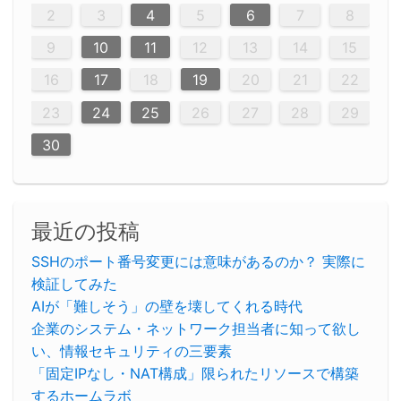
12
14
12
14
12
10
13
13
12
10
13
14
12
14
10
10
12
10
13
14
12
12
13
14
10
12
10
13
12
14
10
12
13
14
14
10
13
14
10
12
12
10
13
14
12
14
10
10
13
14
12
10
13
14
10
12
10
13
14
12
13
14
10
12
10
13
14
10
13
13
10
12
14
12
14
10
13
13
12
10
13
14
11
11
11
11
11
11
11
11
11
11
11
11
11
11
11
11
11
11
9
8
8
9
8
9
9
8
8
9
8
9
9
8
9
8
8
9
8
9
8
9
8
8
9
9
9
8
8
8
9
9
8
8
8
8
8
9
8
9
8
2
3
4
5
6
7
8
20
20
20
20
20
20
20
20
20
20
20
20
20
20
20
20
20
20
20
16
19
21
19
15
15
21
16
19
15
18
16
16
19
15
15
18
21
16
19
21
18
19
15
16
18
21
16
19
19
15
18
16
18
21
19
15
19
21
19
15
18
16
18
21
21
15
16
21
19
15
16
19
15
15
18
21
16
19
21
16
18
21
16
19
15
15
18
18
21
19
15
16
18
21
16
19
15
18
21
19
15
21
15
18
19
15
15
18
21
16
19
21
15
18
16
19
15
18
21
17
17
17
17
17
17
17
17
17
17
17
17
17
17
17
17
17
17
17
17
17
17
9
10
11
12
13
14
15
23
26
28
26
22
22
28
23
26
24
22
25
23
23
26
22
24
22
25
28
23
26
28
24
25
24
26
22
24
23
25
28
23
26
26
22
25
23
25
28
24
26
22
24
26
28
24
26
22
25
23
25
28
28
24
22
23
28
24
26
22
23
26
22
24
22
25
28
23
26
28
24
24
23
25
28
23
26
22
24
22
25
25
28
24
26
22
24
23
25
28
23
26
22
25
28
24
26
22
24
28
24
22
25
24
26
22
22
25
28
23
26
28
24
22
25
23
26
22
24
25
28
27
27
27
27
27
27
27
27
27
27
27
27
27
27
27
27
27
27
27
16
17
18
19
20
21
22
30
29
30
29
30
29
29
30
29
30
30
29
30
29
29
30
29
30
29
29
29
30
30
30
29
29
29
30
30
29
29
29
29
30
29
29
31
31
31
31
31
31
31
31
31
31
31
31
31
23
24
25
26
27
28
29
30
最近の投稿
SSHのポート番号変更には意味があるのか？ 実際に
検証してみた
AIが「難しそう」の壁を壊してくれる時代
企業のシステム・ネットワーク担当者に知って欲し
い、情報セキュリティの三要素
「固定IPなし・NAT構成」限られたリソースで構築
するホームラボ