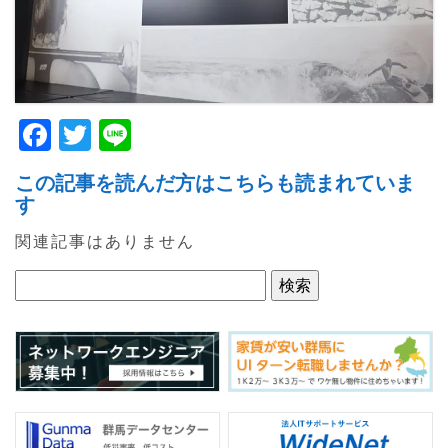
F
T
Li
a
w
n
この記事を読んだ方はこちらも読まれていま
c
itt
e
す
e
er
関連記事はありません
b
o
o
k