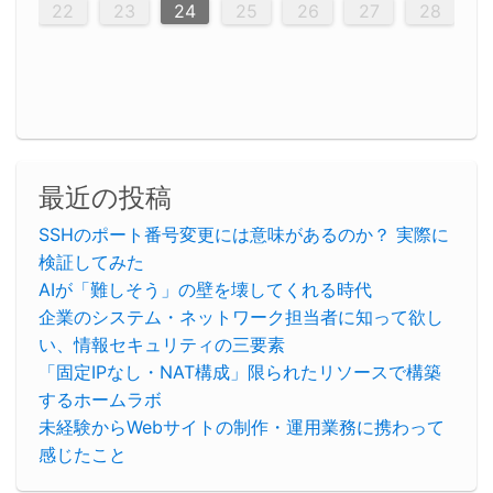
23
26
28
26
22
22
28
23
26
24
22
25
23
23
26
22
24
22
25
28
23
26
28
24
25
24
26
22
24
23
25
28
23
26
26
22
25
23
25
28
24
26
22
24
26
28
24
26
22
25
23
25
28
24
22
23
28
24
26
22
23
26
22
24
22
25
28
23
26
28
24
24
23
25
28
23
26
22
24
22
25
25
28
24
26
22
24
23
25
28
23
26
22
25
28
24
26
22
24
28
24
22
25
24
26
22
22
25
28
23
26
28
24
22
25
23
26
22
24
22
25
28
27
27
27
27
27
27
27
27
27
27
27
27
27
27
27
27
27
27
27
22
23
24
25
26
27
28
30
29
30
29
30
29
29
30
29
30
30
29
30
29
29
30
29
30
29
29
29
30
30
30
29
29
29
30
30
29
29
29
29
30
29
29
29
31
31
31
31
31
31
31
31
31
31
31
31
31
最近の投稿
SSHのポート番号変更には意味があるのか？ 実際に
検証してみた
AIが「難しそう」の壁を壊してくれる時代
企業のシステム・ネットワーク担当者に知って欲し
い、情報セキュリティの三要素
「固定IPなし・NAT構成」限られたリソースで構築
するホームラボ
未経験からWebサイトの制作・運用業務に携わって
感じたこと