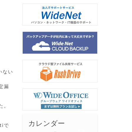
いない
定漏
た。
カレンダー
tiで