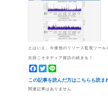
とはいえ、今後他のリソース監視ツール
次回こそネディア探訪の続きを！
F
T
Li
a
w
n
この記事を読んだ方はこちらも読ま
c
itt
e
関連記事はありません
e
er
b
o