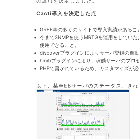
の運用を決定しました。
Cacti導入を決定した点
GREE等の多くのサイトで導入実績があるこ
今までSNMPを使うMRTGを運用をしてい
使用できること。
discoverプラグインによりサーバ登録
hmibプラグインにより、稼働サーバのプ
PHPで書かれているため、カスタマイズが
以下、某WEBサーバのステータス。き