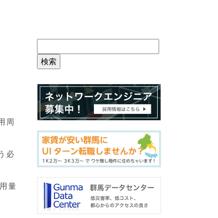
用周
う必
用量