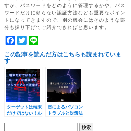
すが、パスワードをどのように管理するかや、パス
ワードだけに頼らない認証方法なども重要なポイン
トになってきますので、別の機会にはそのような部
分も掘り下げてご紹介できればと思います。
F
T
Li
a
w
n
この記事を読んだ方はこちらも読まれていま
c
itt
e
す
e
er
b
o
o
k
ターゲットは端末
雷によるパソコン
だけではない！ル
トラブルと対策法
ーターに感染する
マルウェアにご注