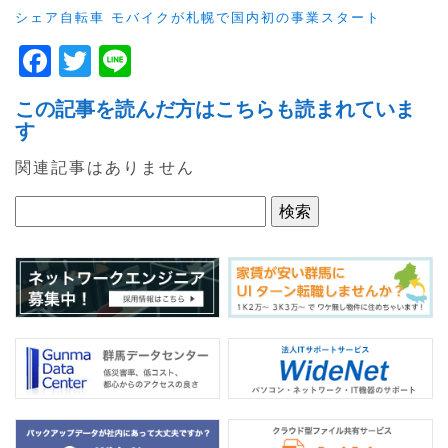
シェア自転車 モバイクが札幌で国内初の事業スタート
F
T
Li
a
w
n
この記事を読んだ方はこちらも読まれていま
c
itt
e
す
e
er
関連記事はありません
b
o
o
k