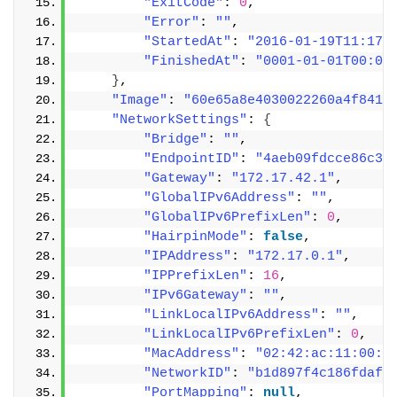
"ExitCode"
: 
0
,
"Error"
: 
""
,
"StartedAt"
: 
"2016-01-19T11:17:
"FinishedAt"
: 
"0001-01-01T00:00
}
,
"Image"
: 
"60e65a8e4030022260a4f8416
"NetworkSettings"
: 
{
"Bridge"
: 
""
,
"EndpointID"
: 
"4aeb09fdcce86c3d
"Gateway"
: 
"172.17.42.1"
,
"GlobalIPv6Address"
: 
""
,
"GlobalIPv6PrefixLen"
: 
0
,
"HairpinMode"
: 
false
,
"IPAddress"
: 
"172.17.0.1"
,
"IPPrefixLen"
: 
16
,
"IPv6Gateway"
: 
""
,
"LinkLocalIPv6Address"
: 
""
,
"LinkLocalIPv6PrefixLen"
: 
0
,
"MacAddress"
: 
"02:42:ac:11:00:0
"NetworkID"
: 
"b1d897f4c186fdaff
"PortMapping"
: 
null
,