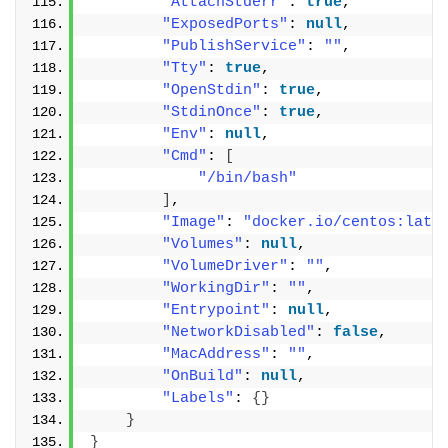
"AttachStderr"
: 
true
,
"ExposedPorts"
: 
null
,
"PublishService"
: 
""
,
"Tty"
: 
true
,
"OpenStdin"
: 
true
,
"StdinOnce"
: 
true
,
"Env"
: 
null
,
"Cmd"
: 
[
"/bin/bash"
]
,
"Image"
: 
"docker.io/centos:late
"Volumes"
: 
null
,
"VolumeDriver"
: 
""
,
"WorkingDir"
: 
""
,
"Entrypoint"
: 
null
,
"NetworkDisabled"
: 
false
,
"MacAddress"
: 
""
,
"OnBuild"
: 
null
,
"Labels"
: 
{}
}
}