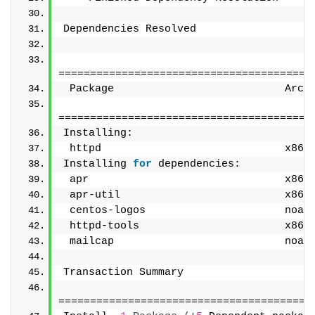
Dependencies Resolved
========================================
 Package                           Arch
========================================
Installing:
 httpd                             x86_
Installing 
for
 dependencies:
 apr                               x86_
 apr-util                          x86_
 centos-logos                      noar
 httpd-tools                       x86_
 mailcap                           noar
Transaction Summary
========================================