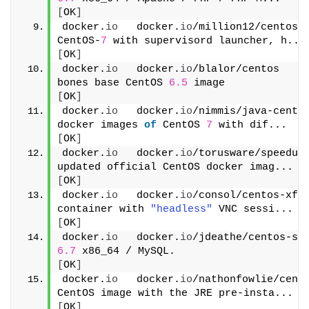
[
OK
]
docker.
io
   docker.
io
/million12/centos-s
CentOS-
7
 with supervisord launcher, h...
[
OK
]
docker.
io
   docker.
io
/blalor/centos    
bones base CentOS 
6.5
 image             
[
OK
]
docker.
io
   docker.
io
/nimmis/java-cento
docker images 
of
 CentOS 
7
 with dif...   
[
OK
]
docker.
io
   docker.
io
/torusware/speedus-
updated official CentOS docker imag...  
[
OK
]
docker.
io
   docker.
io
/consol/centos-xfce
container with 
"headless"
 VNC sessi...  
[
OK
]
docker.
io
   docker.
io
/jdeathe/centos-ss
6.7
 x86_64 / MySQL.                    
4
[
OK
]
docker.
io
   docker.
io
/nathonfowlie/cento
CentOS image with the JRE pre-insta...  
[
OK
]