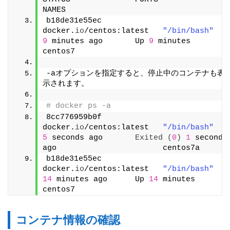
NAMES
b18de31e55ec        
docker.
io
/centos:latest   
"/bin/bash"
9
 minutes ago       Up 
9
 minutes                            
centos7
-aオプションを指定すると、停止中のコンテナも表
示されます。
# docker ps -a
8cc776959b0f        
docker.
io
/centos:latest   
"/bin/bash"
5
 seconds ago       
Exited
(
0
)
1
 seconds 
ago                       centos7a
b18de31e55ec        
docker.
io
/centos:latest   
"/bin/bash"
14
 minutes ago      Up 
14
 minutes                                  
centos7
コンテナ情報の確認