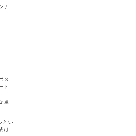
シナ
ボタ
ート
な単
ルとい
成は