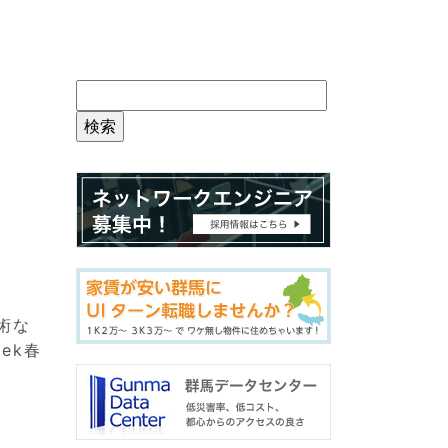
術な
ek春