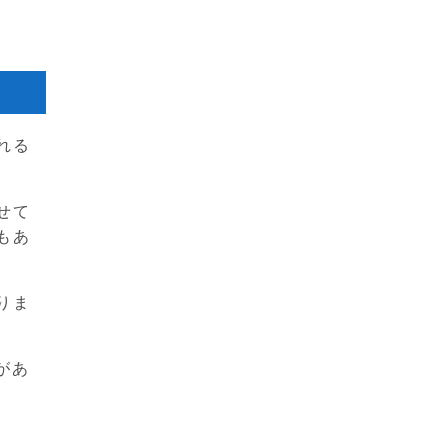
れる
せて
もあ
りま
会があ