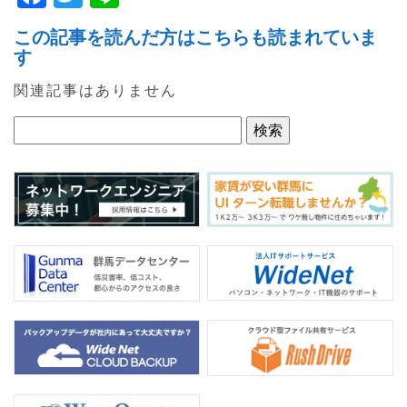
a
w
n
この記事を読んだ方はこちらも読まれていま
c
itt
e
す
e
er
関連記事はありません
b
o
o
k