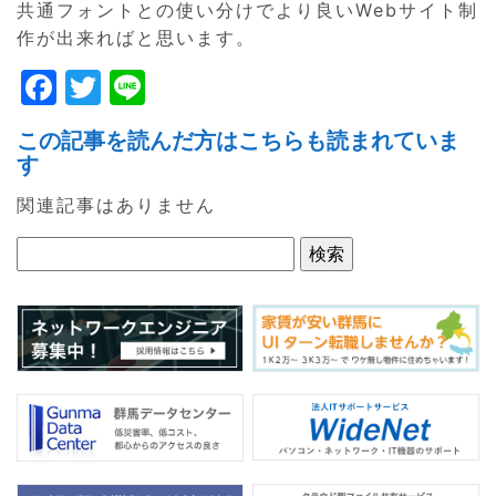
共通フォントとの使い分けでより良いWebサイト制
作が出来ればと思います。
F
T
Li
a
w
n
この記事を読んだ方はこちらも読まれていま
c
itt
e
す
e
er
関連記事はありません
b
o
o
k