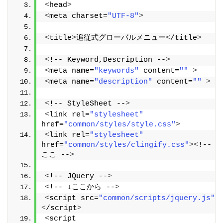
<
head
>
<
meta charset=
"UTF-8"
>
<
title
>
追従式グローバルメニュー
<
/title
>
<
!-- Keyword,Description --
>
<
meta name=
"keywords"
 content=
""
>
<
meta name=
"description"
 content=
""
>
<
!-- StyleSheet --
>
<
link rel=
"stylesheet"
href=
"common/styles/style.css"
>
<
link rel=
"stylesheet"
href=
"common/styles/clingify.css"
><
!-- ←
ここ --
>
<
!-- JQuery --
>
<
!-- ↓ここから --
>
<
script src=
"common/scripts/jquery.js"
>
<
/script
>
<
script 