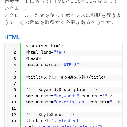
参考サイトに習ってHTMLとCSSとJSを設置して
いきます。
スクロールした値を使ってボックスの移動を行うよ
うで、その数値を取得する必要があるそうです。
HTML
<
!DOCTYPE html
>
<
html lang=
"ja"
>
<
head
>
<
meta charset=
"UTF-8"
>
<
title
>
スクロールの値を取得
<
/title
>
<
!-- Keyword,Description --
>
<
meta name=
"keywords"
 content=
""
>
<
meta name=
"description"
 content=
""
>
<
!-- StyleSheet --
>
<
link rel=
"stylesheet"
href=
"common/styles/style.css"
>