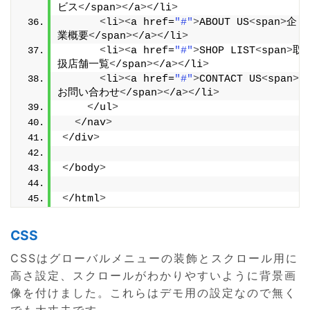
ビス
<
/span
><
/a
><
/li
>
<
li
><
a href=
"#"
>
ABOUT US
<
span
>
企
業概要
<
/span
><
/a
><
/li
>
<
li
><
a href=
"#"
>
SHOP LIST
<
span
>
取
扱店舗一覧
<
/span
><
/a
><
/li
>
<
li
><
a href=
"#"
>
CONTACT US
<
span
>
お問い合わせ
<
/span
><
/a
><
/li
>
<
/ul
>
<
/nav
>
<
/div
>
<
/body
>
<
/html
>
CSS
CSSはグローバルメニューの装飾とスクロール用に
高さ設定、スクロールがわかりやすいように背景画
像を付けました。これらはデモ用の設定なので無く
でも大丈夫です。