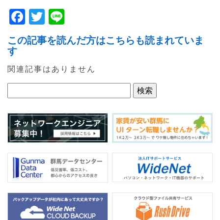
F
T
Li
a
w
n
この記事を読んだ方はこちらも読まれていま
c
itt
e
す
e
er
関連記事はありません
b
o
o
k