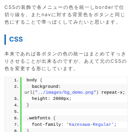
CSSの装飾で各メニューの色を統一しborderで仕
切り線を、またnavに対する背景色をボタンと同じ
色にすることで帯っぽくしてみたいと思います。
CSS
本来であれば各ボタンの色の統一はまとめてすっき
りさせることが出来るのですが、あえて元のCSSの
色を変更する形にしています。
body 
{
  background: 
url
(
"../images/bg_demo.png"
)
 repeat-x;
  height: 2000px;
}
.webfonts 
{
  font-family: 
'Kazesawa-Regular'
;
}