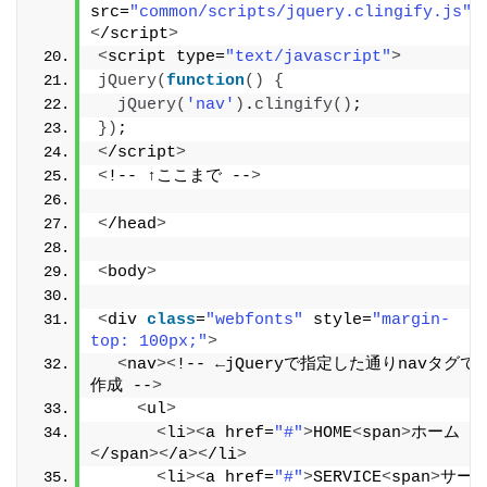
src=
"common/scripts/jquery.clingify.js"
>
<
/script
>
<
script type=
"text/javascript"
>
jQuery
(
function
()
{
jQuery
(
'nav'
)
.
clingify
()
;
})
;
<
/script
>
<
!-- ↑ここまで --
>
<
/head
>
<
body
>
<
div 
class
=
"webfonts"
 style=
"margin-
top: 100px;"
>
<
nav
><
!-- ←jQueryで指定した通りnavタグで
作成 --
>
<
ul
>
<
li
><
a href=
"#"
>
HOME
<
span
>
ホーム
<
/span
><
/a
><
/li
>
<
li
><
a href=
"#"
>
SERVICE
<
span
>
サー