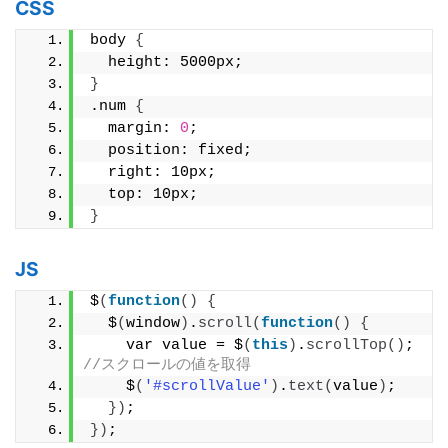
CSS
body 
{
  height: 5000px;
}
.num 
{
  margin: 
0
;
  position: fixed;
  right: 10px;
  top: 10px;
}
JS
$
(
function
()
{
  $
(
window
)
.
scroll
(
function
()
{
    var value = $
(
this
)
.
scrollTop
()
; 
//スクロールの値を取得
    $
(
'#scrollValue'
)
.
text
(
value
)
;
})
;
})
;