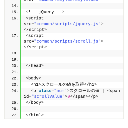
<
!-- jQuery --
>
<
script 
src=
"common/scripts/jquery.js"
>
<
/script
>
<
script 
src=
"common/scripts/scroll.js"
>
<
/script
>
<
/head
>
<
body
>
<
h1
>
スクロールの値を取得
<
/h1
>
<
p 
class
=
"num"
>
スクロールの値 
|
<
span 
id=
"scrollValue"
>
0
<
/span
><
/p
>
<
/body
>
<
/html
>