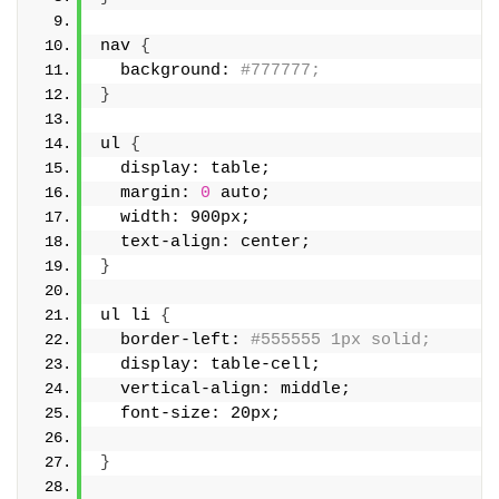
nav 
{
  background: 
#777777;
}
ul 
{
  display: table;
  margin: 
0
 auto;
  width: 900px;
  text-align: center;
}
ul li 
{
  border-left: 
#555555 1px solid;
  display: table-cell;
  vertical-align: middle;
  font-size: 20px;
}