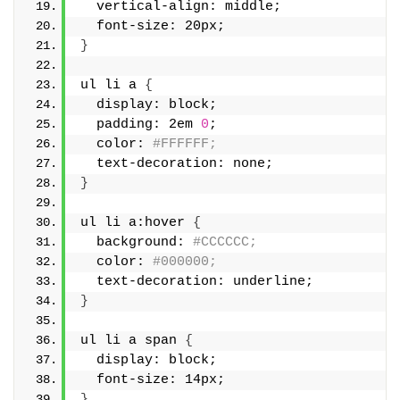
  vertical-align: middle;
  font-size: 20px;
}
ul li a 
{
  display: block;
  padding: 2em 
0
;
  color: 
#FFFFFF;
  text-decoration: none;
}
ul li a:hover 
{
  background: 
#CCCCCC;
  color: 
#000000;
  text-decoration: underline;
}
ul li a span 
{
  display: block;
  font-size: 14px;
}