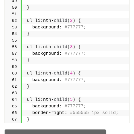
}
ul li:nth-
child
(
2
)
{
  background: 
#777777;
}
ul li:nth-
child
(
3
)
{
  background: 
#777777;
}
ul li:nth-
child
(
4
)
{
  background: 
#777777;
}
ul li:nth-
child
(
5
)
{
  background: 
#777777;
  border-right: 
#555555 1px solid;
}