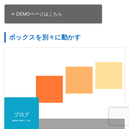
→ DEMOページはこちら
ボックスを別々に動かす
ブログ
ブログ
Nedia What's up!
Nedia What's up!