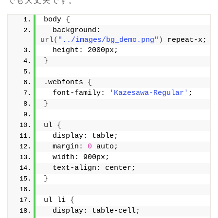
body 
{
  background: 
url
(
"../images/bg_demo.png"
)
 repeat-x;
  height: 2000px;
}
.webfonts 
{
  font-family: 
'Kazesawa-Regular'
;
}
ul 
{
  display: table;
  margin: 
0
 auto;
  width: 900px;
  text-align: center;
}
ul li 
{
  display: table-cell;