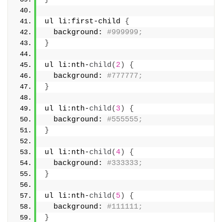
ul li:first-child 
{
  background: 
#999999;
}
ul li:nth-
child
(
2
)
{
  background: 
#777777;
}
ul li:nth-
child
(
3
)
{
  background: 
#555555;
}
ul li:nth-
child
(
4
)
{
  background: 
#333333;
}
ul li:nth-
child
(
5
)
{
  background: 
#111111;
}