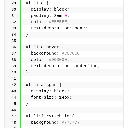
ul li a 
{
  display: block;
  padding: 2em 
0
;
  color: 
#FFFFFF;
  text-decoration: none;
}
ul li a:hover 
{
  background: 
#CCCCCC;
  color: 
#000000;
  text-decoration: underline;
}
ul li a span 
{
  display: block;
  font-size: 14px;
}
ul li:first-child 
{
  background: 
#777777;