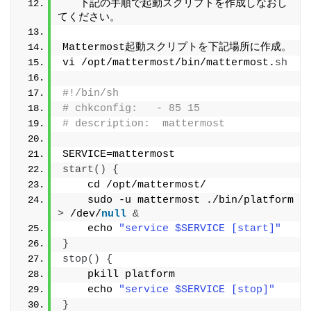
 　下記の手順で起動スクリプトを作成しなおし
てください。
Mattermost起動スクリプトを下記場所に作成。
vi /opt/mattermost/bin/mattermost.
sh
#!/bin/sh
# chkconfig:   - 85 15
# description:  mattermost
SERVICE=mattermost
start
()
{
    cd /opt/mattermost/
    sudo -u mattermost ./bin/platform 
>
 /dev/
null
&
    echo 
"service $SERVICE [start]"
}
stop
()
{
    pkill platform
    echo 
"service $SERVICE [stop]"
}