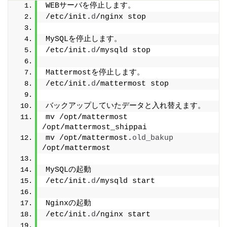
WEBサーバを停止します。
/etc/init.
d
/nginx stop
MySQLを停止します。
/etc/init.
d
/mysqld stop
Mattermostを停止します。
/etc/init.
d
/mattermost stop
バックアップしていたデータと入れ替えます。
mv /opt/mattermost 
/opt/mattermost_shippai
mv /opt/mattermost.
old_bakup
/opt/mattermost
MySQLの起動
/etc/init.
d
/mysqld start
Nginxの起動
/etc/init.
d
/nginx start