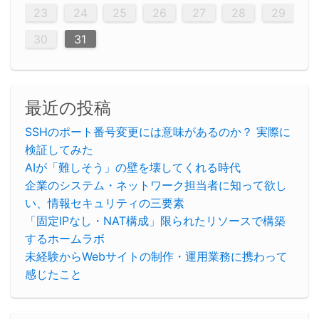
30
29
30
29
30
29
29
30
29
30
30
29
30
29
29
30
29
30
29
29
30
30
30
29
29
29
30
30
29
29
29
29
30
29
29
29
31
31
31
31
31
31
31
31
31
31
31
31
31
23
24
25
26
27
28
29
30
31
最近の投稿
SSHのポート番号変更には意味があるのか？ 実際に
検証してみた
AIが「難しそう」の壁を壊してくれる時代
企業のシステム・ネットワーク担当者に知って欲し
い、情報セキュリティの三要素
「固定IPなし・NAT構成」限られたリソースで構築
するホームラボ
未経験からWebサイトの制作・運用業務に携わって
感じたこと