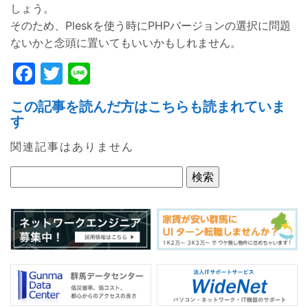
しょう。
そのため、Pleskを使う時にPHPバージョンの選択に問題
ないかと念頭に置いてもいいかもしれません。
F
T
Li
a
w
n
この記事を読んだ方はこちらも読まれていま
c
itt
e
す
e
er
関連記事はありません
b
o
o
k