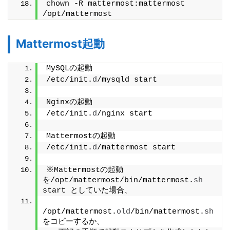
chown -R mattermost:mattermost 
/opt/mattermost
Mattermost起動
MySQLの起動
/etc/init.
d
/mysqld start
Nginxの起動
/etc/init.
d
/nginx start
Mattermostの起動
/etc/init.
d
/mattermost start
※Mattermostの起動
を/opt/mattermost/bin/mattermost.
sh
start としていた場合、
/opt/mattermost.
old
/bin/mattermost.
sh
をコピーするか、