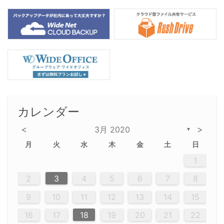
カレンダー
<
>
3月 2020
▼
月
火
水
木
金
土
日
2
5
5
2
5
3
6
4
6
2
2
5
3
6
4
2
5
3
4
3
5
3
6
2
4
2
5
5
4
6
2
4
3
5
3
6
5
3
5
4
6
2
4
3
6
2
3
5
2
5
3
6
4
2
5
3
3
6
2
4
2
5
3
6
4
4
3
5
3
6
2
4
2
5
4
6
3
5
3
6
3
6
4
6
3
5
4
2
5
3
6
4
6
2
5
3
6
4
7
7
7
7
7
7
7
7
7
7
7
7
7
7
7
7
7
7
7
7
1
1
1
1
1
1
1
1
1
1
1
1
1
1
1
1
1
1
1
1
1
1
1
1
12
14
12
14
12
10
13
13
12
10
13
14
12
14
10
10
12
10
13
14
12
12
13
14
10
12
10
13
12
14
10
12
13
14
14
10
13
14
10
12
12
10
13
14
12
14
10
10
13
14
12
10
13
14
10
12
10
13
14
12
13
14
10
12
10
13
14
10
13
13
10
12
14
12
14
10
13
13
12
10
13
14
11
11
11
11
11
11
11
11
11
11
11
11
11
11
11
11
11
11
9
8
8
9
8
9
9
8
8
9
8
9
9
8
9
8
8
9
8
9
9
8
8
9
9
9
8
8
8
9
9
8
8
8
8
8
9
8
9
8
8
2
3
4
5
6
7
8
20
20
20
20
20
20
20
20
20
20
20
20
20
20
20
20
20
20
20
16
19
21
19
15
15
21
16
19
15
18
16
16
19
15
15
18
21
16
19
21
18
19
15
16
18
21
16
19
19
15
18
16
18
21
19
15
19
21
19
15
18
16
18
21
21
15
16
21
19
16
19
15
15
18
21
16
19
21
16
18
21
16
19
15
15
18
18
21
19
15
16
18
21
16
19
15
18
21
19
15
21
15
18
19
15
15
18
21
16
19
21
15
18
16
19
15
15
18
21
17
17
17
17
17
17
17
17
17
17
17
17
17
17
17
17
17
17
17
17
17
17
9
10
11
12
13
14
15
23
26
28
26
22
22
28
23
26
24
22
25
23
23
26
22
24
22
25
28
23
26
28
24
25
24
26
22
24
23
25
28
23
26
26
22
25
23
25
28
24
26
22
24
26
28
24
26
22
25
23
25
28
28
24
22
23
28
24
26
23
26
22
24
22
25
28
23
26
28
24
24
23
25
28
23
26
22
24
22
25
25
28
24
26
22
24
23
25
28
23
26
22
25
28
24
26
22
24
28
24
22
25
24
26
22
22
25
28
23
26
28
24
22
25
23
26
22
24
22
25
28
27
27
27
27
27
27
27
27
27
27
27
27
27
27
27
27
27
27
27
16
17
18
19
20
21
22