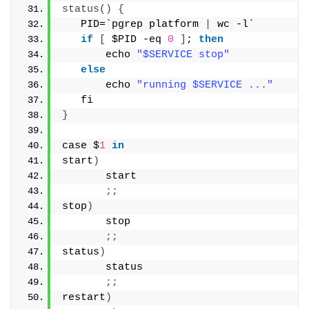
status
()
{
   PID=`pgrep platform 
|
 wc -l`
if
[
 $PID -eq 
0
]
; 
then
       echo 
"$SERVICE stop"
else
       echo 
"running $SERVICE ..."
   fi
}
case $
1
in
start
)
       start
;;
stop
)
       stop
;;
status
)
       status
;;
restart
)