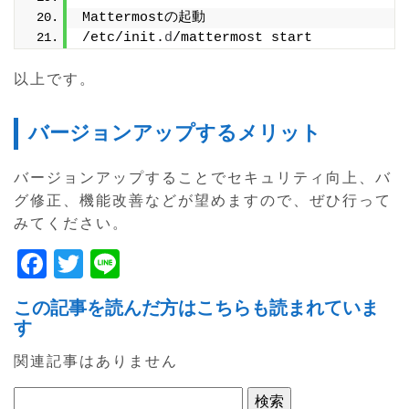
Mattermostの起動
/etc/init.
d
/mattermost start
以上です。
バージョンアップするメリット
バージョンアップすることでセキュリティ向上、バ
グ修正、機能改善などが望めますので、ぜひ行って
みてください。
F
T
Li
a
w
n
この記事を読んだ方はこちらも読まれていま
c
itt
e
す
e
er
関連記事はありません
b