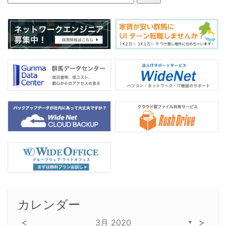
o
o
k
カレンダー
<
>
3月 2020
▼