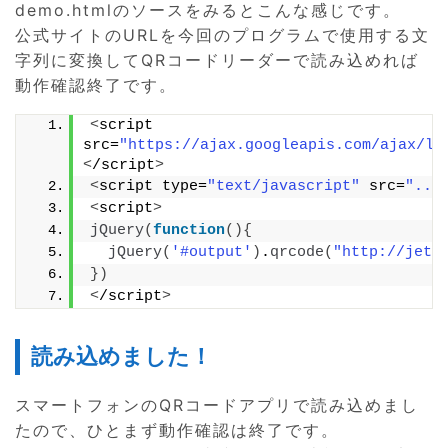
demo.htmlのソースをみるとこんな感じです。
公式サイトのURLを今回のプログラムで使用する文
字列に変換してQRコードリーダーで読み込めれば
動作確認終了です。
<
script 
src=
"https://ajax.googleapis.com/ajax/li
<
/script
>
<
script type=
"text/javascript"
 src=
"../
<
script
>
jQuery
(
function
(){
jQuery
(
'#output'
)
.
qrcode
(
"http://jeti
})
<
/script
>
読み込めました！
スマートフォンのQRコードアプリで読み込めまし
たので、ひとまず動作確認は終了です。