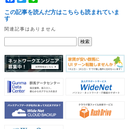
a
w
n
この記事を読んだ方はこちらも読まれていま
c
itt
e
す
e
er
関連記事はありません
b
o
o
k