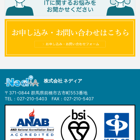
株式会社 ネディア
〒371-0844 群馬県前橋市古市町553番地
TEL：027-210-5403 FAX：027-210-5407