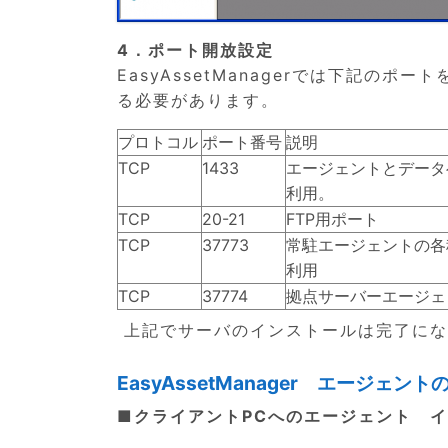
4．ポート開放設定
EasyAssetManagerでは下記
る必要があります。
プロトコル
ポート番号
説明
TCP
1433
エージェントとデータ
利用。
TCP
20-21
FTP用ポート
TCP
37773
常駐エージェントの各
利用
TCP
37774
拠点サーバーエージェ
上記でサーバのインストールは完了にな
EasyAssetManager エージェン
■クライアントPCへのエージェント 