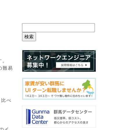
す。
の難易
」と比べ
トのイ