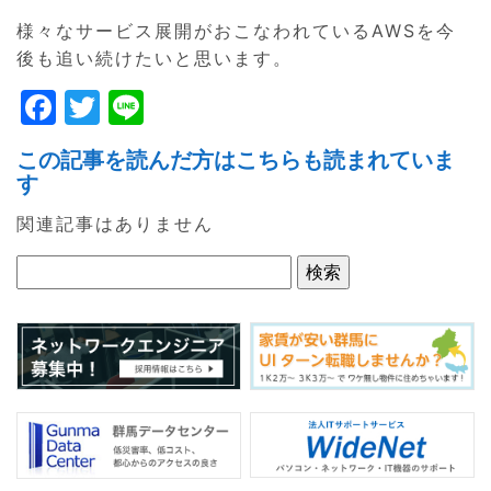
様々なサービス展開がおこなわれているAWSを今
後も追い続けたいと思います。
F
T
Li
a
w
n
この記事を読んだ方はこちらも読まれていま
c
itt
e
す
e
er
関連記事はありません
b
o
o
k