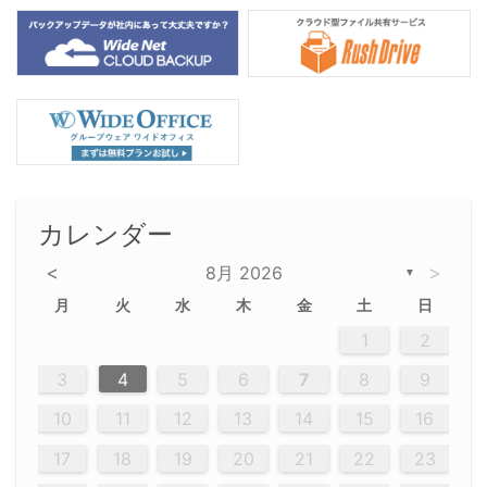
カレンダー
<
>
8月 2026
▼
月
火
水
木
金
土
日
5
5
2
5
3
6
4
6
2
2
5
3
6
4
2
5
3
4
3
5
3
6
2
4
2
5
5
4
6
2
4
3
5
3
6
5
3
5
4
6
2
4
3
6
2
3
5
2
5
3
6
4
2
5
3
3
6
2
4
2
5
3
6
4
4
3
5
3
6
2
4
2
5
4
6
3
5
3
6
3
6
4
6
3
5
4
2
5
3
6
4
6
2
5
3
6
4
7
7
7
7
7
7
7
7
7
7
7
7
7
7
7
7
7
7
7
7
1
1
1
1
1
1
1
1
1
1
1
1
1
1
1
1
1
1
1
1
1
1
1
1
1
2
12
14
12
14
12
10
13
13
12
10
13
14
12
14
10
10
12
10
13
14
12
12
13
14
10
12
10
13
12
14
10
12
13
14
14
10
13
14
10
12
12
10
13
14
12
14
10
10
13
14
12
10
13
14
10
12
10
13
14
12
13
14
10
12
10
13
14
10
13
13
10
12
14
12
14
10
13
13
12
10
13
14
11
11
11
11
11
11
11
11
11
11
11
11
11
11
11
11
11
11
8
8
9
8
9
9
8
8
9
8
9
9
8
9
8
8
9
8
9
8
9
8
8
9
9
9
8
8
8
9
9
8
8
8
8
8
9
8
9
8
8
3
4
5
6
7
8
9
20
20
20
20
20
20
20
20
20
20
20
20
20
20
20
20
20
20
20
19
21
19
15
15
21
16
19
15
18
16
16
19
15
15
18
21
16
19
21
18
19
15
16
18
21
16
19
19
15
18
16
18
21
19
15
19
21
19
15
18
16
18
21
21
15
16
21
19
15
16
19
15
15
18
21
16
19
21
16
18
21
16
19
15
15
18
18
21
19
15
16
18
21
16
19
15
18
21
19
15
21
15
18
19
15
15
18
21
16
19
21
15
18
16
19
15
15
18
21
17
17
17
17
17
17
17
17
17
17
17
17
17
17
17
17
17
17
17
17
17
17
10
11
12
13
14
15
16
26
28
26
22
22
28
23
26
24
22
25
23
23
26
22
24
22
25
28
23
26
28
24
25
24
26
22
24
23
25
28
23
26
26
22
25
23
25
28
24
26
22
24
26
28
24
26
22
25
23
25
28
28
24
22
23
28
24
26
22
23
26
22
24
22
25
28
23
26
28
24
24
23
25
28
23
26
22
24
22
25
25
28
24
26
22
24
23
25
28
23
26
22
25
28
24
26
22
24
28
24
22
25
24
26
22
22
25
28
23
26
28
24
22
25
23
26
22
24
22
25
28
27
27
27
27
27
27
27
27
27
27
27
27
27
27
27
27
27
27
27
17
18
19
20
21
22
23