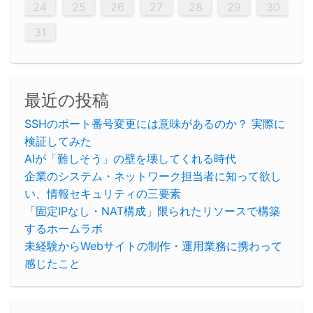
29
30
29
30
29
29
30
29
30
30
29
30
29
29
30
29
30
29
29
29
30
30
30
29
29
29
30
30
29
29
29
29
30
29
29
29
31
31
31
31
31
31
31
31
31
31
31
31
31
24
25
26
27
28
29
30
31
最近の投稿
SSHのポート番号変更には意味があるのか？ 実際に
検証してみた
AIが「難しそう」の壁を壊してくれる時代
企業のシステム・ネットワーク担当者に知って欲し
い、情報セキュリティの三要素
「固定IPなし・NAT構成」限られたリソースで構築
するホームラボ
未経験からWebサイトの制作・運用業務に携わって
感じたこと