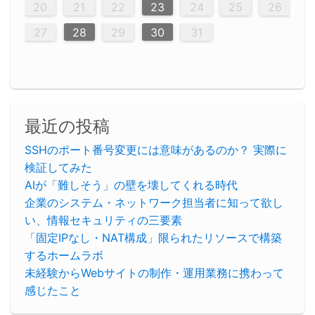
23
26
28
26
22
22
28
23
26
24
22
25
23
23
26
22
24
22
25
28
23
26
28
24
25
24
26
22
24
23
25
28
23
26
26
22
25
23
25
28
24
26
22
24
26
28
24
26
22
25
23
25
28
28
24
22
23
28
24
26
22
23
26
22
24
22
25
28
23
26
28
24
24
23
25
28
23
26
22
24
22
25
25
28
24
26
22
24
23
25
28
23
26
22
25
28
24
26
22
24
28
24
22
25
24
26
22
22
25
28
23
28
24
22
25
23
26
22
24
22
25
28
27
27
27
27
27
27
27
27
27
27
27
27
27
27
27
27
27
27
27
20
21
22
23
24
25
26
30
29
30
29
30
29
29
30
29
30
30
29
30
29
29
30
29
30
29
29
29
30
30
30
29
29
29
30
30
29
29
29
29
30
29
29
29
31
31
31
31
31
31
31
31
31
31
31
31
31
27
28
29
30
31
最近の投稿
SSHのポート番号変更には意味があるのか？ 実際に
検証してみた
AIが「難しそう」の壁を壊してくれる時代
企業のシステム・ネットワーク担当者に知って欲し
い、情報セキュリティの三要素
「固定IPなし・NAT構成」限られたリソースで構築
するホームラボ
未経験からWebサイトの制作・運用業務に携わって
感じたこと