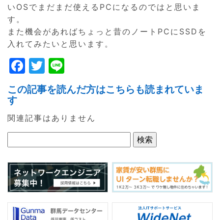
いOSでまだまだ使えるPCになるのではと思いま
す。
また機会があればちょっと昔のノートPCにSSDを
入れてみたいと思います。
F
T
Li
a
w
n
この記事を読んだ方はこちらも読まれていま
c
itt
e
す
e
er
関連記事はありません
b
o
o
k