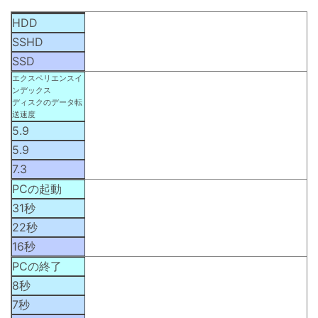
HDD
SSHD
SSD
エクスペリエンスイ
ンデックス
ディスクのデータ転
送速度
5.9
5.9
7.3
PCの起動
31秒
22秒
16秒
PCの終了
8秒
7秒