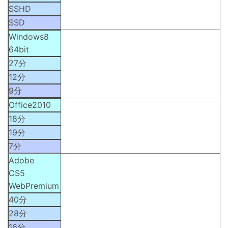
SSHD
SSD
Windows8
64bit
27分
12分
9分
Office2010
18分
19分
7分
Adobe
CS5
WebPremium
40分
28分
16分