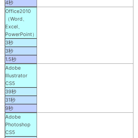
4秒
Office2010
（Word、
Excel、
PowerPoint）
3秒
3秒
1.5秒
Adobe
Illustrator
CS5
39秒
31秒
9秒
Adobe
Photoshop
CS5