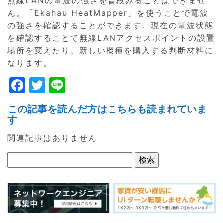
無線LANの電波の強さを普段みることはできませ
ん。「Ekahau HeatMapper」を使うことで電波
の強さを確認することができます。現在の電波状態
を確認することで無線LANアクセスポイントの設置
場所を変えたり、新しい機種を購入する判断材料に
なります。
F
T
Li
a
w
n
この記事を読んだ方はこちらも読まれていま
c
itt
e
す
e
er
関連記事はありません
b
o
o
k