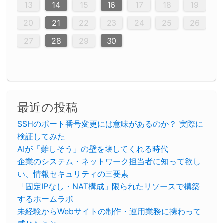
20
20
20
20
20
20
20
20
20
20
20
20
20
20
20
20
20
20
20
16
19
21
19
15
15
21
16
19
15
18
16
16
19
15
15
18
21
16
19
21
18
19
15
16
18
21
16
19
19
15
18
16
18
21
19
15
19
21
19
15
18
16
18
21
21
15
16
21
19
15
16
19
15
15
18
21
16
19
21
16
18
21
16
19
15
15
18
18
21
19
15
16
18
21
16
19
15
18
21
15
21
15
18
19
15
15
18
21
16
19
21
15
18
16
19
15
15
18
21
17
17
17
17
17
17
17
17
17
17
17
17
17
17
17
17
17
17
17
17
17
17
13
14
15
16
17
18
19
23
26
28
26
22
22
28
23
26
24
22
25
23
23
26
22
24
22
25
28
23
26
28
24
25
24
26
22
24
23
25
28
23
26
26
22
25
23
25
28
24
26
22
24
26
28
24
26
22
25
23
25
28
28
24
22
23
28
24
26
22
23
26
22
24
22
25
28
23
26
28
24
24
23
25
28
23
26
22
24
22
25
25
28
24
26
22
24
23
25
28
23
26
22
25
28
24
22
24
28
24
22
25
24
26
22
22
25
28
23
26
28
24
22
25
23
26
22
24
22
25
28
27
27
27
27
27
27
27
27
27
27
27
27
27
27
27
27
27
27
27
20
21
22
23
24
25
26
30
29
30
29
30
29
29
30
29
30
30
29
30
29
29
30
29
30
29
29
29
30
30
30
29
29
29
30
30
29
29
29
29
30
29
29
29
31
31
31
31
31
31
31
31
31
31
31
31
31
27
28
29
30
最近の投稿
SSHのポート番号変更には意味があるのか？ 実際に
検証してみた
AIが「難しそう」の壁を壊してくれる時代
企業のシステム・ネットワーク担当者に知って欲し
い、情報セキュリティの三要素
「固定IPなし・NAT構成」限られたリソースで構築
するホームラボ
未経験からWebサイトの制作・運用業務に携わって