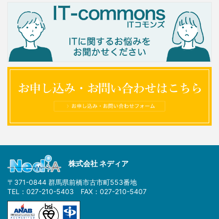
株式会社 ネディア
〒371-0844 群馬県前橋市古市町553番地
TEL：027-210-5403 FAX：027-210-5407