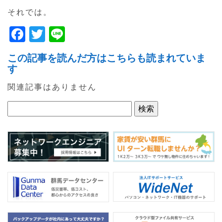
それでは。
F
T
Li
a
w
n
この記事を読んだ方はこちらも読まれていま
c
itt
e
す
e
er
関連記事はありません
b
o
o
k