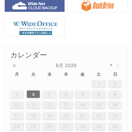
カレンダー
<
>
8月 2026
▼
月
火
水
木
金
土
日
5
5
2
5
3
6
4
6
2
2
5
3
6
4
2
5
3
4
3
5
3
6
2
4
2
5
5
4
6
2
4
3
5
3
6
5
3
5
4
6
2
4
3
6
2
3
5
2
5
3
6
4
2
5
3
3
6
2
4
2
5
3
6
4
4
3
5
3
6
2
4
2
5
4
6
3
5
3
6
3
6
4
6
3
5
4
2
5
3
6
4
6
2
5
3
6
4
7
7
7
7
7
7
7
7
7
7
7
7
7
7
7
7
7
7
7
7
1
1
1
1
1
1
1
1
1
1
1
1
1
1
1
1
1
1
1
1
1
1
1
1
1
2
12
14
12
14
12
10
13
13
12
10
13
14
12
14
10
10
12
10
13
14
12
12
13
14
10
12
10
13
12
14
10
12
13
14
14
10
13
14
10
12
12
10
13
14
12
14
10
10
13
14
12
10
13
14
10
12
10
13
14
12
13
14
10
12
10
13
14
10
13
13
10
12
14
12
14
10
13
13
12
10
13
14
11
11
11
11
11
11
11
11
11
11
11
11
11
11
11
11
11
11
8
8
9
8
9
9
8
8
9
8
9
9
8
9
8
8
9
8
9
8
9
8
8
9
9
9
8
8
8
9
9
8
8
8
8
8
9
8
9
8
8
3
4
5
6
7
8
9
20
20
20
20
20
20
20
20
20
20
20
20
20
20
20
20
20
20
20
19
21
19
15
15
21
16
19
15
18
16
16
19
15
15
18
21
16
19
21
18
19
15
16
18
21
16
19
19
15
18
16
18
21
19
15
19
21
19
15
18
16
18
21
21
15
16
21
19
15
16
19
15
15
18
21
16
19
21
16
18
21
16
19
15
15
18
18
21
19
15
16
18
21
16
19
15
18
21
19
15
21
15
18
19
15
15
18
21
16
19
21
15
18
16
19
15
15
18
21
17
17
17
17
17
17
17
17
17
17
17
17
17
17
17
17
17
17
17
17
17
17
10
11
12
13
14
15
16
26
28
26
22
22
28
23
26
24
22
25
23
23
26
22
24
22
25
28
23
26
28
24
25
24
26
22
24
23
25
28
23
26
26
22
25
23
25
28
24
26
22
24
26
28
24
26
22
25
23
25
28
28
24
22
23
28
24
26
22
23
26
22
24
22
25
28
23
26
28
24
24
23
25
28
23
26
22
24
22
25
25
28
24
26
22
24
23
25
28
23
26
22
25
28
24
26
22
24
28
24
22
25
24
26
22
22
25
28
23
26
28
24
22
25
23
26
22
24
22
25
28
27
27
27
27
27
27
27
27
27
27
27
27
27
27
27
27
27
27
27
17
18
19
20
21
22
23
29
30
29
30
29
29
30
29
30
30
29
30
29
29
30
29
30
29
29
29
30
30
30
29
29
29
30
30
29
29
29
29
30
29
29
29
31
31
31
31
31
31
31
31
31
31
31
31
31
24
25
26
27
28
29
30