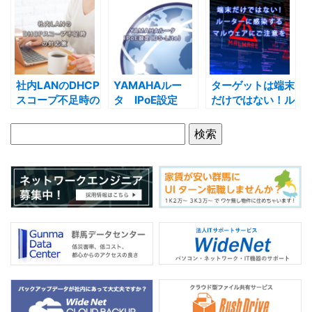
b
o
o
k
社内LANのDHCP
YAMAHAルー
ターゲットは端末
スコープ不足時の
タ IPoE設定
だけではない！ル
対応策
（DS-Lite）
ーターに感染する
マルウェアにご注
意を