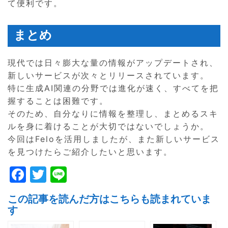
て便利です。
まとめ
現代では日々膨大な量の情報がアップデートされ、
新しいサービスが次々とリリースされています。
特に生成AI関連の分野では進化が速く、すべてを把
握することは困難です。
そのため、自分なりに情報を整理し、まとめるスキ
ルを身に着けることが大切ではないでしょうか。
今回はFeloを活用しましたが、また新しいサービス
を見つけたらご紹介したいと思います。
F
T
Li
a
w
n
この記事を読んだ方はこちらも読まれていま
c
itt
e
す
e
er