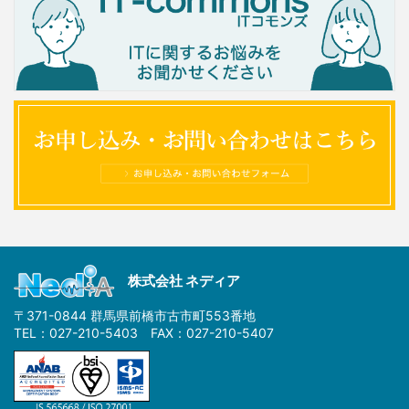
株式会社 ネディア
〒371-0844 群馬県前橋市古市町553番地
TEL：027-210-5403 FAX：027-210-5407