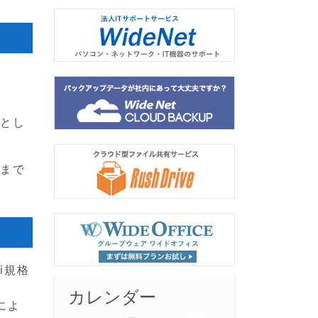
術とし
ィまで
Fi規格
カレンダー
術によ