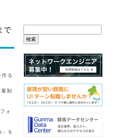
こまで
を作る
容量制
のフォ
s」を