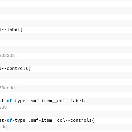
l--label
{
333333;
l--controls
{
83ccdd;
st-
of
-type .smf-item__col--label
{
333;
st-
of
-type .smf-item__col--controls
{
cdd;