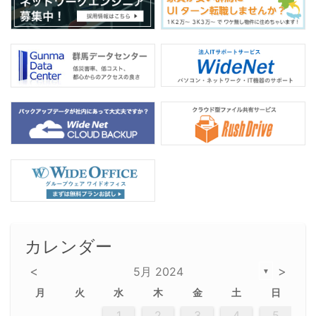
カレンダー
<
>
5月 2024
▼
月
火
水
木
金
土
日
2
5
5
2
5
3
6
4
6
2
2
5
3
6
4
2
3
4
3
5
3
6
2
4
2
5
5
4
6
2
4
3
5
3
6
5
3
5
4
6
2
4
3
6
2
3
5
2
5
3
6
4
2
5
3
3
6
2
4
2
5
3
6
4
4
3
5
3
6
2
4
2
5
4
6
3
5
3
6
3
6
4
6
3
5
4
2
5
3
6
4
6
2
5
3
6
4
7
7
7
7
7
7
7
7
7
7
7
7
7
7
7
7
7
7
7
7
1
1
1
1
1
1
1
1
1
1
1
1
1
1
1
1
1
1
1
1
1
1
1
1
1
2
3
4
5