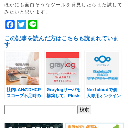
ほかにも面白そうなツールを発見したらまた試して
みたいと思います。
F
T
Li
a
w
n
この記事を読んだ方はこちらも読まれていま
c
itt
e
す
e
er
b
o
o
k
社内LANのDHCP
Graylogサーバを
Nextcloudで個
スコープ不足時の
構築して、Plesk
人専用オンライン
対応策
のログを見れるよ
ストレージを自作
うにする