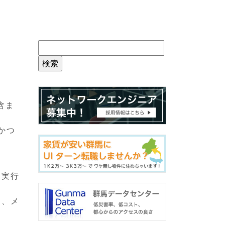
含ま
かつ
を実行
ン、メ