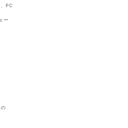
り、PC
ェー
般の