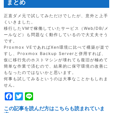
まとめ
正直ダメ元で試してみただけでしたが、意外と上手
くいきました。
移行したVMで稼働していたサービス（Web/DB/メ
ールなど）も問題なく動作しているので大丈夫そう
です。
Proxmox VEであればXen環境に比べて構築が楽で
すし、Proxmox Backup Serverと併用すれば、
仮に移行先のホストマシンが壊れても復旧が極めて
簡単な作業で済むので、結果的に保守環境の改善に
もなったのではないかと思います。
何事も試してみるというのは大事なことかもしれま
せん。
F
T
Li
a
w
n
この記事を読んだ方はこちらも読まれていま
c
itt
e