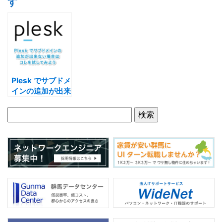
す
e
er
b
o
o
k
Plesk でサブドメ
インの追加が出来
ない場合はコレを
試してみよう