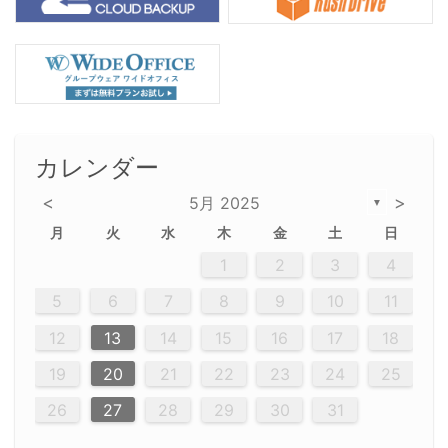
カレンダー
<
>
5月 2025
▼
月
火
水
木
金
土
日
2
5
5
2
5
3
6
6
2
2
5
3
6
4
2
5
3
4
3
5
3
6
2
4
2
5
5
4
6
2
4
3
5
3
6
5
3
5
4
6
2
4
3
6
2
3
5
2
5
3
6
4
2
5
3
3
6
2
4
2
5
3
6
4
4
3
5
3
6
2
4
2
5
4
6
3
5
3
6
3
6
4
6
3
5
4
2
5
3
6
4
6
2
5
3
6
4
7
7
7
7
7
7
7
7
7
7
7
7
7
7
7
7
7
7
7
7
1
1
1
1
1
1
1
1
1
1
1
1
1
1
1
1
1
1
1
1
1
1
1
1
1
2
3
4
12
14
12
14
12
10
13
13
12
10
13
14
12
14
10
10
12
10
13
14
12
12
13
14
10
12
10
13
12
14
10
12
13
14
14
10
13
14
10
12
12
10
13
14
12
14
10
10
13
14
12
10
13
14
10
12
10
13
14
12
13
14
10
12
10
13
14
10
13
13
10
12
14
12
14
10
13
13
12
10
13
14
11
11
11
11
11
11
11
11
11
11
11
11
11
11
11
11
11
9
8
8
9
8
9
9
8
8
9
8
9
9
8
9
8
8
9
8
9
8
9
8
8
9
9
9
8
8
8
9
9
8
8
8
8
8
9
8
9
8
8
5
6
7
8
9
10
11
20
20
20
20
20
20
20
20
20
20
20
20
20
20
20
20
20
20
20
16
19
21
19
15
15
21
16
19
15
16
16
19
15
15
18
21
16
19
21
18
19
15
16
18
21
16
19
19
15
18
16
18
21
19
15
19
21
19
15
18
16
18
21
21
15
16
21
19
15
16
19
15
15
18
21
16
19
21
16
18
21
16
19
15
15
18
18
21
19
15
16
18
21
16
19
15
18
21
19
15
21
15
18
19
15
15
18
21
16
19
21
15
18
16
19
15
15
18
21
17
17
17
17
17
17
17
17
17
17
17
17
17
17
17
17
17
17
17
17
17
17
12
13
14
15
16
17
18
23
26
28
26
22
22
28
23
26
24
22
23
23
26
22
24
22
25
28
23
26
28
24
25
24
26
22
24
23
25
28
23
26
26
22
25
23
25
28
24
26
22
24
26
28
24
26
22
25
23
25
28
28
24
22
23
28
24
26
22
23
26
22
24
22
25
28
23
26
28
24
24
23
25
28
23
26
22
24
22
25
25
28
24
26
22
24
23
25
28
23
26
22
25
28
24
26
22
24
28
24
22
25
24
26
22
22
25
28
23
26
28
24
22
25
23
26
22
24
22
25
28
27
27
27
27
27
27
27
27
27
27
27
27
27
27
27
27
27
27
27
19
20
21
22
23
24
25
30
29
30
29
30
29
29
30
29
30
30
29
30
29
29
30
29
30
29
29
29
30
30
30
29
29
29
30
30
29
29
29
29
30
29
29
29
31
31
31
31
31
31
31
31
31
31
31
31
31
26
27
28
29
30
31