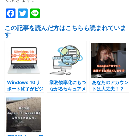
F
T
Li
a
w
n
この記事を読んだ方はこちらも読まれていま
c
itt
e
す
e
er
b
o
o
k
Windows 10サ
業務効率化にもつ
あなたのアカウン
ポート終了がビジ
ながるセキュアメ
トは大丈夫！？
ネスにどんな影響
ール
Googleの放置ア
をもたらすのか
カウント削除が
2023年12月から
開始