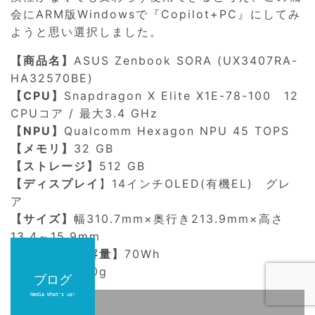
会にARM版Windowsで『Copilot+PC』にしてみ
ようと思い選択しました。
【商品名】
ASUS Zenbook SORA (UX3407RA-
HA32570BE)
【CPU】
Snapdragon X Elite X1E-78-100 12
CPUコア / 最大3.4 GHz
【NPU】
Qualcomm Hexagon NPU 45 TOPS
【メモリ】
32 GB
【ストレージ】
512 GB
【ディスプレイ
】14インチOLED(有機EL) グレ
ア
【サイズ】
幅310.7mm×奥行き213.9mm×高さ
13.4～15.9mm
【バッテリー容量】
70Wh
【質量】
約980g
ブログ
ブログ
Nedia What's up!
Nedia What's up!
選択理由