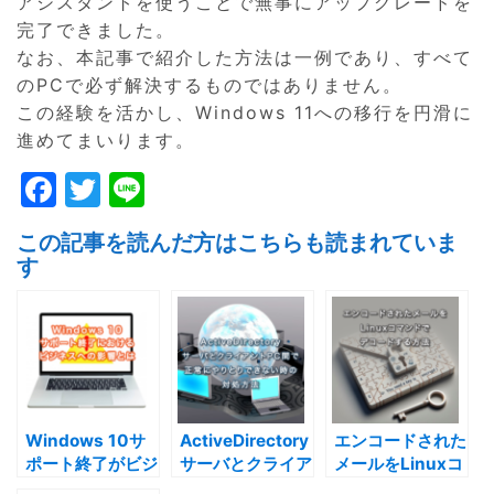
アシスタントを使うことで無事にアップグレードを
完了できました。
なお、本記事で紹介した方法は一例であり、すべて
のPCで必ず解決するものではありません。
この経験を活かし、Windows 11への移行を円滑に
進めてまいります。
F
T
Li
a
w
n
この記事を読んだ方はこちらも読まれていま
c
itt
e
す
e
er
b
o
o
k
Windows 10サ
ActiveDirectory
エンコードされた
ポート終了がビジ
サーバとクライア
メールをLinuxコ
ネスにどんな影響
ントPC間で正常
マンドでデコード