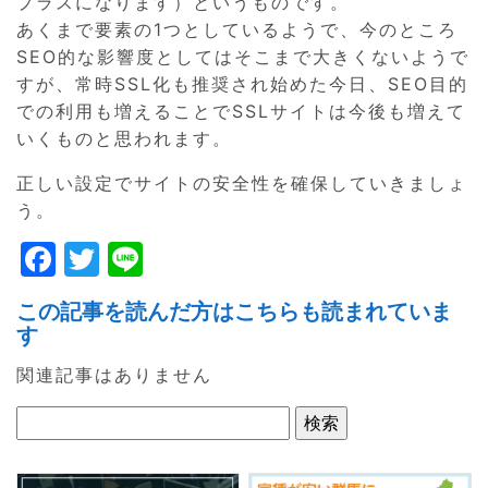
プラスになります）というものです。
あくまで要素の1つとしているようで、今のところ
SEO的な影響度としてはそこまで大きくないようで
すが、常時SSL化も推奨され始めた今日、SEO目的
での利用も増えることでSSLサイトは今後も増えて
いくものと思われます。
正しい設定でサイトの安全性を確保していきましょ
う。
F
T
Li
a
w
n
この記事を読んだ方はこちらも読まれていま
c
itt
e
す
e
er
関連記事はありません
b
o
o