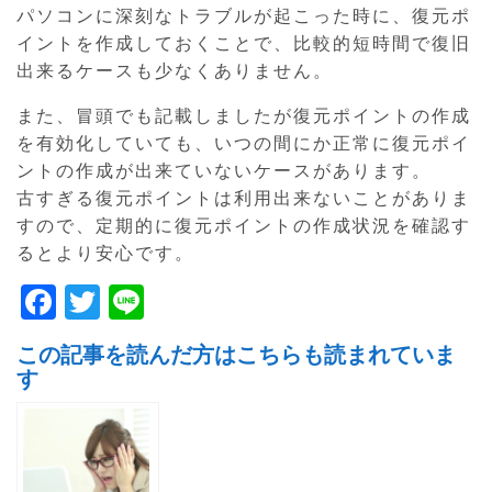
パソコンに深刻なトラブルが起こった時に、復元ポ
イントを作成しておくことで、比較的短時間で復旧
出来るケースも少なくありません。
また、冒頭でも記載しましたが復元ポイントの作成
を有効化していても、いつの間にか正常に復元ポイ
ントの作成が出来ていないケースがあります。
古すぎる復元ポイントは利用出来ないことがありま
すので、定期的に復元ポイントの作成状況を確認す
るとより安心です。
F
T
Li
a
w
n
この記事を読んだ方はこちらも読まれていま
c
itt
e
す
e
er
b
o