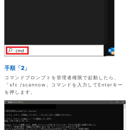
手順「2」
コマンドプロンプトを管理者権限で起動したら、
「sfc /scannow」コマンドを入力してEnterキー
を押します。