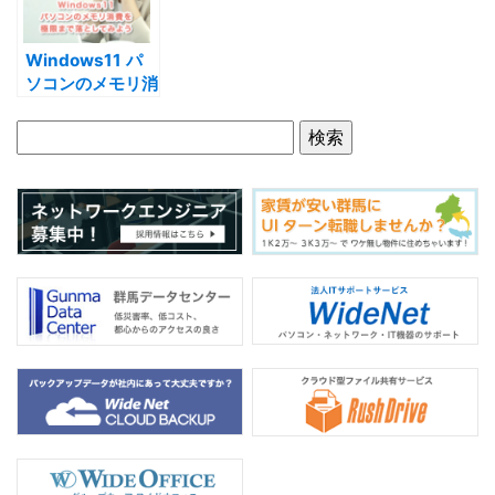
o
k
Windows11 パ
ソコンのメモリ消
費を極限まで落と
してみよう