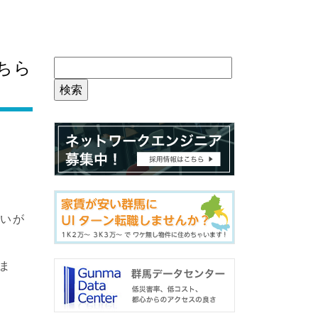
どちら
違いが
ま