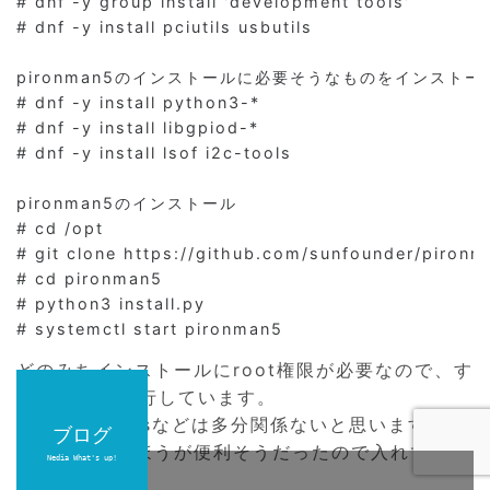
# dnf -y group install 'development tools'

# dnf -y install pciutils usbutils

pironman5のインストールに必要そうなものをインストール
# dnf -y install python3-*

# dnf -y install libgpiod-*

# dnf -y install lsof i2c-tools

pironman5のインストール

# cd /opt

# git clone https://github.com/sunfounder/pironma
# cd pironman5

# python3 install.py

# systemctl start pironman5
どのみちインストールにroot権限が必要なので、す
べてrootで実行しています。
また、pciutilsなどは多分関係ないと思いますが、
ブログ
ブログ
ブログ
単純にあったほうが便利そうだったので入れていま
Nedia What's up!
Nedia What's up!
Nedia What's up!
す。