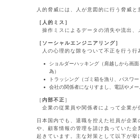
人的脅威には、人が意図的に行う脅威と
［人的ミス］
操作ミスによるデータの消失や流出、メ
［ソーシャルエンジニアリング］
人の心理的な隙をついて不正を行う行
ショルダーハッキング（肩越しから画面
為）
トラッシング（ゴミ箱を漁り、パスワー
会社の関係者になりすまし、電話やメー
［
内部不正
］
企業の従業員や関係者によって企業が
日本国内でも、退職を控えた社員が企業
や、顧客情報の管理を請け負っていた企
起きています。主な対策として以下が挙