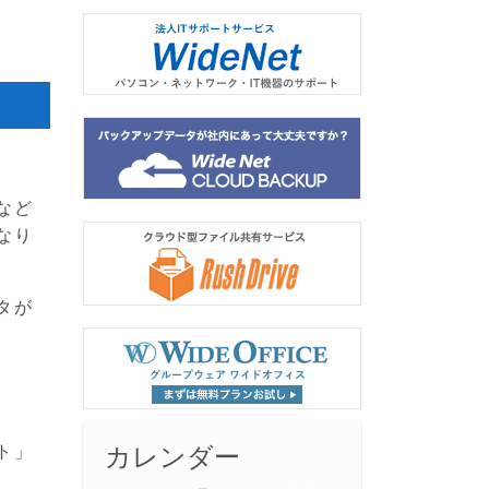
。
など
なり
タが
、
ト」
カレンダー