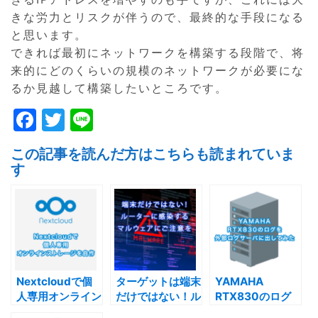
きな労力とリスクが伴うので、最終的な手段になる
と思います。
できれば最初にネットワークを構築する段階で、将
来的にどのくらいの規模のネットワークが必要にな
るか見越して構築したいところです。
F
T
Li
a
w
n
この記事を読んだ方はこちらも読まれていま
c
itt
e
す
e
er
b
o
o
k
Nextcloudで個
ターゲットは端末
YAMAHA
人専用オンライン
だけではない！ル
RTX830のログ
ストレージを自作
ーターに感染する
を外部ログサーバ