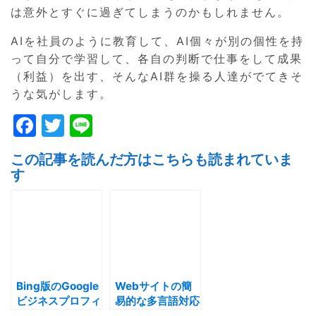
は意外とすぐに過ぎてしまうのかもしれません。
AIを社員のように教育して、AI個々が別の個性を持
って自分で学習して、各自の判断で仕事をして成果
（利益）を出す、そんなAI群を操る人達がでてきそ
うな気がします。
F
T
Li
a
w
n
この記事を読んだ方はこちらも読まれていま
c
itt
e
す
e
er
b
o
o
k
Bing版のGoogle
Webサイトの簡
ビジネスプロフィ
易的な多言語対応
ール『Bing
【Google翻訳で