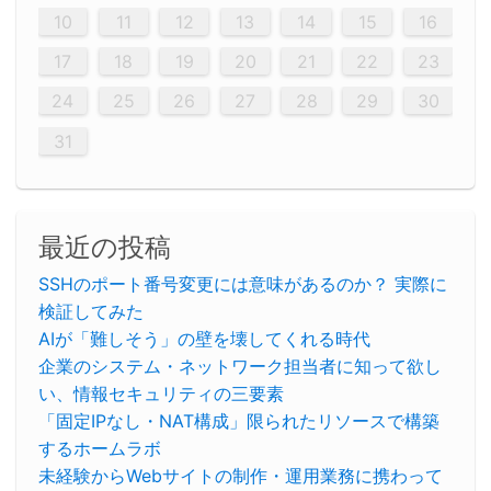
20
20
20
20
20
20
20
20
20
20
20
20
20
20
20
20
20
20
20
19
21
19
15
15
21
16
19
15
18
16
16
19
15
15
18
21
16
19
21
18
19
15
16
18
21
16
19
19
15
18
16
18
21
19
15
19
21
19
15
18
16
18
21
21
15
16
21
19
15
16
19
15
15
18
21
16
19
21
16
18
21
16
19
15
15
18
18
21
19
15
16
18
21
16
19
15
18
21
19
15
21
15
18
19
15
15
18
21
16
19
21
15
18
16
19
15
15
18
21
17
17
17
17
17
17
17
17
17
17
17
17
17
17
17
17
17
17
17
17
17
17
10
11
12
13
14
15
16
26
28
26
22
22
28
23
26
24
22
25
23
23
26
22
24
22
25
28
23
26
28
24
25
24
26
22
24
23
25
28
23
26
26
22
25
23
25
28
24
26
22
24
26
28
24
26
22
25
23
25
28
28
24
22
23
28
24
26
22
23
26
22
24
22
25
28
23
26
28
24
24
23
25
28
23
26
22
24
22
25
25
28
24
26
22
24
23
25
28
23
26
22
25
28
24
26
22
24
28
24
22
25
24
26
22
22
25
28
23
26
28
24
22
25
23
26
22
24
22
25
28
27
27
27
27
27
27
27
27
27
27
27
27
27
27
27
27
27
27
27
17
18
19
20
21
22
23
29
30
29
30
29
29
30
29
30
30
29
30
29
29
30
29
30
29
29
29
30
30
30
29
29
29
30
30
29
29
29
29
30
29
29
29
31
31
31
31
31
31
31
31
31
31
31
31
31
24
25
26
27
28
29
30
31
最近の投稿
SSHのポート番号変更には意味があるのか？ 実際に
検証してみた
AIが「難しそう」の壁を壊してくれる時代
企業のシステム・ネットワーク担当者に知って欲し
い、情報セキュリティの三要素
「固定IPなし・NAT構成」限られたリソースで構築
するホームラボ
未経験からWebサイトの制作・運用業務に携わって