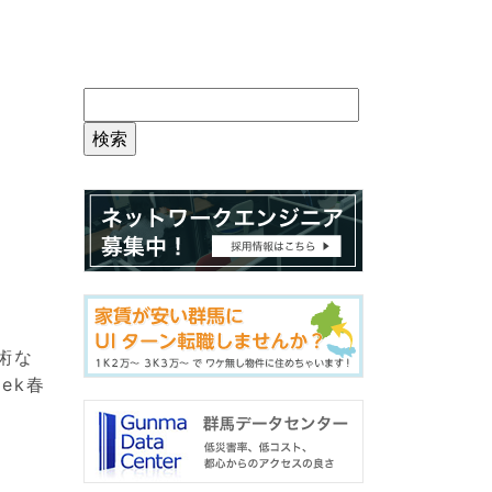
術な
ek春