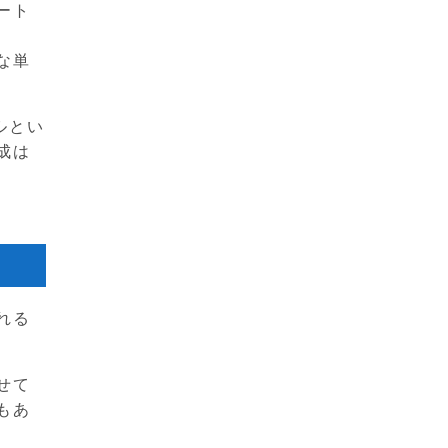
ート
な単
ルとい
成は
れる
せて
もあ