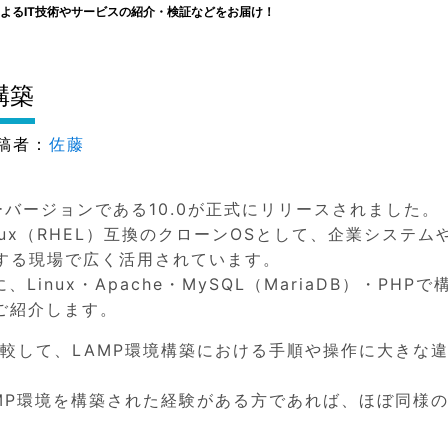
よるIT技術やサービスの紹介・検証などをお届け！
 構築
稿者：
佐藤
ジャーバージョンである10.0が正式にリリースされました。
rise Linux（RHEL）互換のクローンOSとして、企業システ
する現場で広く活用されています。
に、Linux・Apache・MySQL（MariaDB）・PHPで
ご紹介します。
9と比較して、LAMP環境構築における手順や操作に大きな
でLAMP環境を構築された経験がある方であれば、ほぼ同様