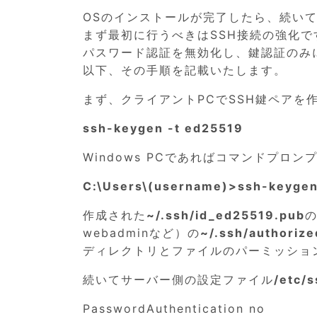
OSのインストールが完了したら、続い
まず最初に行うべきはSSH接続の強化で
パスワード認証を無効化し、鍵認証のみ
以下、その手順を記載いたします。
まず、クライアントPCでSSH鍵ペアを
ssh-keygen -t ed25519
Windows PCであればコマンドプロ
C:\Users\(username)>ssh-keygen
作成された
~/.ssh/id_ed25519.pub
の
webadminなど）の
~/.ssh/authoriz
ディレクトリとファイルのパーミッション
続いてサーバー側の設定ファイル
/etc/
PasswordAuthentication no