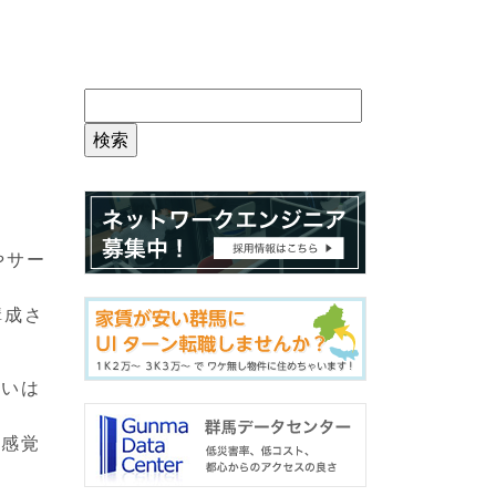
ムやサー
構成さ
違いは
の感覚