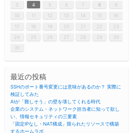
12
14
12
14
12
10
13
13
12
10
13
14
12
14
10
10
12
10
13
14
12
12
13
14
10
12
10
13
12
14
10
12
13
14
14
10
13
14
10
12
12
10
13
14
12
14
10
10
13
14
12
10
13
14
10
12
10
13
14
12
13
14
10
12
10
13
14
10
13
13
10
12
14
12
14
10
13
13
12
10
13
14
11
11
11
11
11
11
11
11
11
11
11
11
11
11
11
11
11
11
8
8
9
8
9
9
8
8
9
8
9
9
8
9
8
8
9
8
9
8
9
8
8
9
9
9
8
8
8
9
9
8
8
8
8
8
9
8
9
8
8
3
4
5
6
7
8
9
20
20
20
20
20
20
20
20
20
20
20
20
20
20
20
20
20
20
20
19
21
19
15
15
21
16
19
15
18
16
16
19
15
15
18
21
16
19
21
18
19
15
16
18
21
16
19
19
15
18
16
18
21
19
15
19
21
19
15
18
16
18
21
21
15
16
21
19
15
16
19
15
15
18
21
16
19
21
16
18
21
16
19
15
15
18
18
21
19
15
16
18
21
16
19
15
18
21
19
15
21
15
18
19
15
15
18
21
16
19
21
15
18
16
19
15
15
18
21
17
17
17
17
17
17
17
17
17
17
17
17
17
17
17
17
17
17
17
17
17
17
10
11
12
13
14
15
16
26
28
26
22
22
28
23
26
24
22
25
23
23
26
22
24
22
25
28
23
26
28
24
25
24
26
22
24
23
25
28
23
26
26
22
25
23
25
28
24
26
22
24
26
28
24
26
22
25
23
25
28
28
24
22
23
28
24
26
22
23
26
22
24
22
25
28
23
26
28
24
24
23
25
28
23
26
22
24
22
25
25
28
24
26
22
24
23
25
28
23
26
22
25
28
24
26
22
24
28
24
22
25
24
26
22
22
25
28
23
26
28
24
22
25
23
26
22
24
22
25
28
27
27
27
27
27
27
27
27
27
27
27
27
27
27
27
27
27
27
27
17
18
19
20
21
22
23
29
30
29
30
29
29
30
29
30
30
29
30
29
29
30
29
30
29
29
29
30
30
30
29
29
29
30
30
29
29
29
29
30
29
29
29
31
31
31
31
31
31
31
31
31
31
31
31
31
24
25
26
27
28
29
30
31
最近の投稿
SSHのポート番号変更には意味があるのか？ 実際に
検証してみた
AIが「難しそう」の壁を壊してくれる時代
企業のシステム・ネットワーク担当者に知って欲し
い、情報セキュリティの三要素
「固定IPなし・NAT構成」限られたリソースで構築
するホームラボ