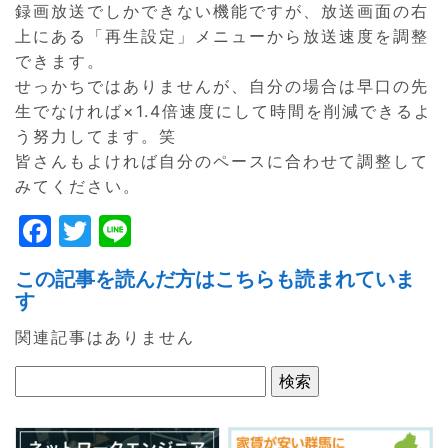
録画放送でしかできない機能ですが、放送画面の右
上にある「再生設定」メニューから放送速度を調整
できます。
せっかちではありませんが、自分の場合は早口の先
生でなければ×1.4倍速度にして時間を削減できるよ
う努力してます。笑
皆さんもよければ自分のペースに合わせて調整して
みてください。
F
T
Li
a
w
n
この記事を読んだ方はこちらも読まれていま
c
itt
e
す
e
er
関連記事はありません
b
o
o