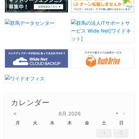
k
カレンダー
<
>
8月 2026
▼
月
火
水
木
金
土
日
5
5
2
5
3
6
4
6
2
2
5
3
6
4
2
5
3
4
3
5
3
6
2
4
2
5
5
4
6
2
4
3
5
3
6
5
3
5
4
6
2
4
3
6
2
3
5
2
5
3
6
4
2
5
3
3
6
2
4
2
5
3
6
4
4
3
5
3
6
2
4
2
5
4
6
3
5
3
6
3
6
4
6
3
5
4
2
5
3
6
4
6
2
5
3
6
4
7
7
7
7
7
7
7
7
7
7
7
7
7
7
7
7
7
7
7
7
1
1
1
1
1
1
1
1
1
1
1
1
1
1
1
1
1
1
1
1
1
1
1
1
1
2