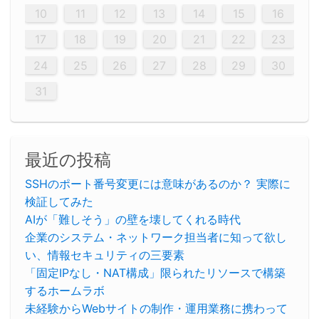
20
20
20
20
20
20
20
20
20
20
20
20
20
20
20
20
20
20
20
19
21
19
15
15
21
16
19
15
18
16
16
19
15
15
18
21
16
19
21
18
19
15
16
18
21
16
19
19
15
18
16
18
21
19
15
19
21
19
15
18
16
18
21
21
15
16
21
19
15
16
19
15
15
18
21
16
19
21
16
18
21
16
19
15
15
18
18
21
19
15
16
18
21
16
19
15
18
21
19
15
21
15
18
19
15
15
18
21
16
19
21
15
18
16
19
15
15
18
21
17
17
17
17
17
17
17
17
17
17
17
17
17
17
17
17
17
17
17
17
17
17
10
11
12
13
14
15
16
26
28
26
22
22
28
23
26
24
22
25
23
23
26
22
24
22
25
28
23
26
28
24
25
24
26
22
24
23
25
28
23
26
26
22
25
23
25
28
24
26
22
24
26
28
24
26
22
25
23
25
28
28
24
22
23
28
24
26
22
23
26
22
24
22
25
28
23
26
28
24
24
23
25
28
23
26
22
24
22
25
25
28
24
26
22
24
23
25
28
23
26
22
25
28
24
26
22
24
28
24
22
25
24
26
22
22
25
28
23
26
28
24
22
25
23
26
22
24
22
25
28
27
27
27
27
27
27
27
27
27
27
27
27
27
27
27
27
27
27
27
17
18
19
20
21
22
23
29
30
29
30
29
29
30
29
30
30
29
30
29
29
30
29
30
29
29
29
30
30
30
29
29
29
30
30
29
29
29
29
30
29
29
29
31
31
31
31
31
31
31
31
31
31
31
31
31
24
25
26
27
28
29
30
31
最近の投稿
SSHのポート番号変更には意味があるのか？ 実際に
検証してみた
AIが「難しそう」の壁を壊してくれる時代
企業のシステム・ネットワーク担当者に知って欲し
い、情報セキュリティの三要素
「固定IPなし・NAT構成」限られたリソースで構築
するホームラボ
未経験からWebサイトの制作・運用業務に携わって