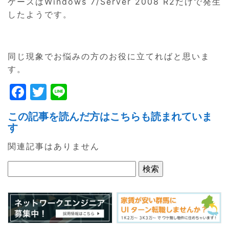
ケースはWindows 7/Server 2008 R2だけで発生
したようです。
同じ現象でお悩みの方のお役に立てればと思いま
す。
F
T
Li
a
w
n
この記事を読んだ方はこちらも読まれていま
c
itt
e
す
e
er
関連記事はありません
b
o
o
k