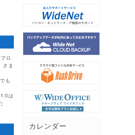
有プロ
、さま
）でも
.0は
た
カレンダー