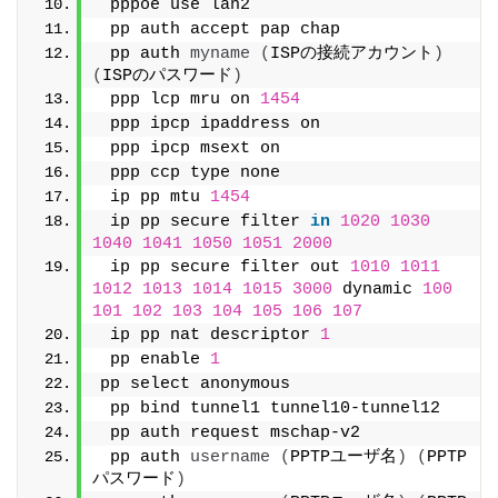
 pppoe use lan2
 pp auth accept pap chap
 pp auth 
myname
(
ISPの接続アカウント
)
(
ISPのパスワード
)
 ppp lcp mru on 
1454
 ppp ipcp ipaddress on
 ppp ipcp msext on
 ppp ccp type none
 ip pp mtu 
1454
 ip pp secure filter 
in
1020
1030
1040
1041
1050
1051
2000
 ip pp secure filter out 
1010
1011
1012
1013
1014
1015
3000
 dynamic 
100
101
102
103
104
105
106
107
 ip pp nat descriptor 
1
 pp enable 
1
pp select anonymous
 pp bind tunnel1 tunnel10-tunnel12
 pp auth request mschap-v2
 pp auth 
username
(
PPTPユーザ名
)
(
PPTP
パスワード
)