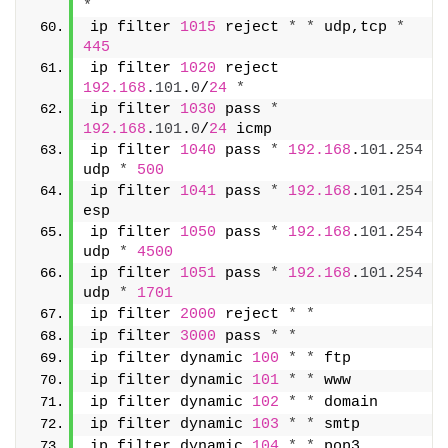
*
ip filter 
1015
 reject 
*
*
 udp,tcp 
*
445
ip filter 
1020
 reject 
192.168
.
101
.
0
/
24
*
ip filter 
1030
 pass 
*
192.168
.
101
.
0
/
24
 icmp
ip filter 
1040
 pass 
*
192.168
.
101
.
254
udp 
*
500
ip filter 
1041
 pass 
*
192.168
.
101
.
254
esp
ip filter 
1050
 pass 
*
192.168
.
101
.
254
udp 
*
4500
ip filter 
1051
 pass 
*
192.168
.
101
.
254
udp 
*
1701
ip filter 
2000
 reject 
*
*
ip filter 
3000
 pass 
*
*
ip filter dynamic 
100
*
*
 ftp
ip filter dynamic 
101
*
*
 www
ip filter dynamic 
102
*
*
 domain
ip filter dynamic 
103
*
*
 smtp
ip filter dynamic 
104
*
*
 pop3