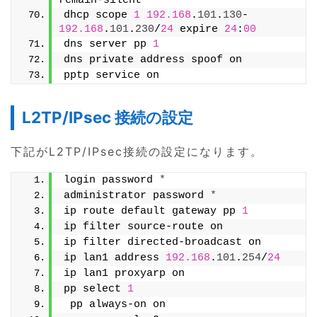
remain-silent
dhcp scope 
1
192.168
.
101
.
130
-
192.168
.
101
.
230
/
24
 expire 
24
:
00
dns server pp 
1
dns private address spoof on
pptp service on
L2TP/IPsec 接続の設定
下記がL2TP/IPsec接続の設定になります。
login password 
*
administrator password 
*
ip route default gateway pp 
1
ip filter source-route on
ip filter directed-broadcast on
ip lan1 address 
192.168
.
101
.
254
/
24
ip lan1 proxyarp on
pp select 
1
 pp always-on on