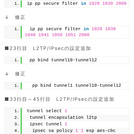
ip pp secure filter 
in
1020
1030
2000
↓ 修正
 ip pp secure filter 
in
1020
1030
1040
1041
1050
1051
2000
■23行目 L2TP/IPsecの設定追加
 pp bind tunnel10-tunnel12
↓ 修正
  pp bind tunnel1 tunnel10-tunnel12
■33行目～45行目 L2TP/IPsecの設定追加
tunnel select 
1
 tunnel encapsulation l2tp
 ipsec tunnel 
1
  ipsec sa policy 
1
1
 esp aes-cbc 