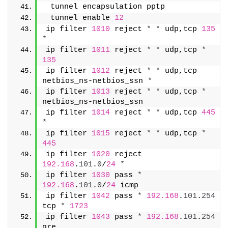
 tunnel encapsulation pptp
 tunnel enable 
12
ip filter 
1010
 reject 
*
*
 udp,tcp 
135
*
ip filter 
1011
 reject 
*
*
 udp,tcp 
*
135
ip filter 
1012
 reject 
*
*
 udp,tcp 
netbios_ns-netbios_ssn 
*
ip filter 
1013
 reject 
*
*
 udp,tcp 
*
netbios_ns-netbios_ssn
ip filter 
1014
 reject 
*
*
 udp,tcp 
445
*
ip filter 
1015
 reject 
*
*
 udp,tcp 
*
445
ip filter 
1020
 reject 
192.168
.
101
.
0
/
24
*
ip filter 
1030
 pass 
*
192.168
.
101
.
0
/
24
 icmp
ip filter 
1042
 pass 
*
192.168
.
101
.
254
tcp 
*
1723
ip filter 
1043
 pass 
*
192.168
.
101
.
254
gre