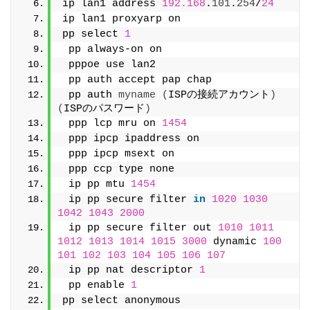
ip lan1 address 
192.168
.
101
.
254
/
24
ip lan1 proxyarp on
pp select 
1
 pp always-on on
 pppoe use lan2
 pp auth accept pap chap
 pp auth 
myname
(
ISPの接続アカウント
)
(
ISPのパスワード
)
 ppp lcp mru on 
1454
 ppp ipcp ipaddress on
 ppp ipcp msext on
 ppp ccp type none
 ip pp mtu 
1454
 ip pp secure filter 
in
1020
1030
1042
1043
2000
 ip pp secure filter out 
1010
1011
1012
1013
1014
1015
3000
 dynamic 
100
101
102
103
104
105
106
107
 ip pp nat descriptor 
1
 pp enable 
1
pp select anonymous