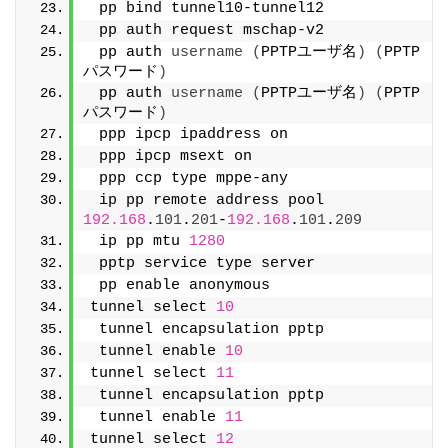
 pp bind tunnel10-tunnel12
 pp auth request mschap-v2
 pp auth 
username
(
PPTPユーザ名
)
(
PPTP
パスワード
)
 pp auth 
username
(
PPTPユーザ名
)
(
PPTP
パスワード
)
 ppp ipcp ipaddress on
 ppp ipcp msext on
 ppp ccp type mppe-any
 ip pp remote address pool 
192.168
.
101
.
201
-
192.168
.
101
.
209
 ip pp mtu 
1280
 pptp service type server
 pp enable anonymous
tunnel select 
10
 tunnel encapsulation pptp
 tunnel enable 
10
tunnel select 
11
 tunnel encapsulation pptp
 tunnel enable 
11
tunnel select 
12