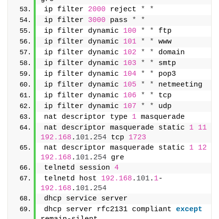
ip filter 
2000
 reject 
*
*
ip filter 
3000
 pass 
*
*
ip filter dynamic 
100
*
*
 ftp
ip filter dynamic 
101
*
*
 www
ip filter dynamic 
102
*
*
 domain
ip filter dynamic 
103
*
*
 smtp
ip filter dynamic 
104
*
*
 pop3
ip filter dynamic 
105
*
*
 netmeeting
ip filter dynamic 
106
*
*
 tcp
ip filter dynamic 
107
*
*
 udp
nat descriptor type 
1
 masquerade
nat descriptor masquerade static 
1
11
192.168
.
101
.
254
 tcp 
1723
nat descriptor masquerade static 
1
12
192.168
.
101
.
254
 gre
telnetd session 
4
telnetd host 
192.168
.
101
.
1
-
192.168
.
101
.
254
dhcp service server
dhcp server rfc2131 compliant 
except