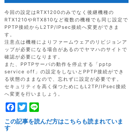
今回の設定はRTX1200のみでなく後継機種の
RTX1210やRTX810など複数の機種でも同じ設定で
PPTP接続からL2TP/IPsec接続へ変更ができま
す。
注意点は機種によりファームウェアのリビジョンア
ップが必要になる場合があるのでヤマハのサイトで
確認が必要になります。
また、PPTPサーバの動作を停止する「pptp
service off」の設定をしないとPPTP接続ができ
る状態のままなので、忘れずに設定が必要です。
セキュリティを高く保つためにもL2TP/IPsec接続
へ変更を行いましょう。
F
T
Li
a
w
n
この記事を読んだ方はこちらも読まれていま
c
itt
e
す