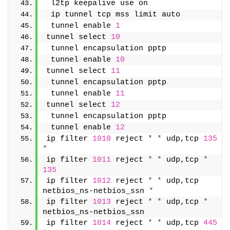
 l2tp keepalive use on
 ip tunnel tcp mss limit auto
 tunnel enable 
1
tunnel select 
10
 tunnel encapsulation pptp
 tunnel enable 
10
tunnel select 
11
 tunnel encapsulation pptp
 tunnel enable 
11
tunnel select 
12
 tunnel encapsulation pptp
 tunnel enable 
12
ip filter 
1010
 reject 
*
*
 udp,tcp 
135
*
ip filter 
1011
 reject 
*
*
 udp,tcp 
*
135
ip filter 
1012
 reject 
*
*
 udp,tcp 
netbios_ns-netbios_ssn 
*
ip filter 
1013
 reject 
*
*
 udp,tcp 
*
netbios_ns-netbios_ssn
ip filter 
1014
 reject 
*
*
 udp,tcp 
445