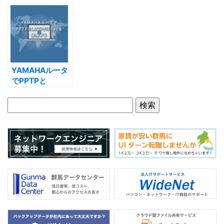
e
er
b
o
o
k
YAMAHAルータ
でPPTPと
L2TP/IPsecを併
用する