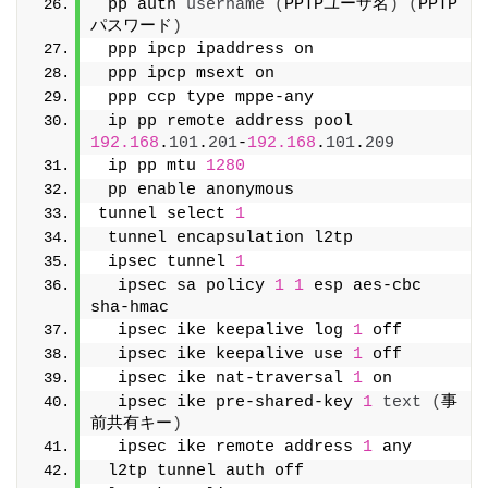
 pp auth 
username
(
PPTPユーザ名
)
(
PPTP
パスワード
)
 ppp ipcp ipaddress on
 ppp ipcp msext on
 ppp ccp type mppe-any
 ip pp remote address pool 
192.168
.
101
.
201
-
192.168
.
101
.
209
 ip pp mtu 
1280
 pp enable anonymous
tunnel select 
1
 tunnel encapsulation l2tp
 ipsec tunnel 
1
  ipsec sa policy 
1
1
 esp aes-cbc 
sha-hmac
  ipsec ike keepalive log 
1
 off
  ipsec ike keepalive use 
1
 off
  ipsec ike nat-traversal 
1
 on
  ipsec ike pre-shared-key 
1
text
(
事
前共有キー
)
  ipsec ike remote address 
1
 any
 l2tp tunnel auth off