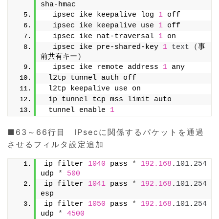
sha-hmac
  ipsec ike keepalive log 
1
 off
  ipsec ike keepalive use 
1
 off
  ipsec ike nat-traversal 
1
 on
  ipsec ike pre-shared-key 
1
text
(
事
前共有キー
)
  ipsec ike remote address 
1
 any
 l2tp tunnel auth off
 l2tp keepalive use on
 ip tunnel tcp mss limit auto
 tunnel enable 
1
■63～66行目 IPsecに関係するパケットを通過
させるフィルタ設定追加
ip filter 
1040
 pass 
*
192.168
.
101
.
254
udp 
*
500
ip filter 
1041
 pass 
*
192.168
.
101
.
254
esp
ip filter 
1050
 pass 
*
192.168
.
101
.
254
udp 
*
4500