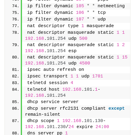
ip filter dynamic 
105
*
*
 netmeeting
ip filter dynamic 
106
*
*
 tcp
ip filter dynamic 
107
*
*
 udp
nat descriptor type 
1
 masquerade
nat descriptor masquerade static 
1
1
192.168
.
101
.
254
 udp 
500
nat descriptor masquerade static 
1
2
192.168
.
101
.
254
 esp
nat descriptor masquerade static 
1
15
192.168
.
101
.
254
 udp 
4500
ipsec auto refresh on
ipsec transport 
1
1
 udp 
1701
telnetd session 
4
telnetd host 
192.168
.
101
.
1
-
192.168
.
101
.
254
dhcp service server
dhcp server rfc2131 compliant 
except
remain-silent
dhcp scope 
1
192.168
.
101
.
130
-
192.168
.
101
.
230
/
24
 expire 
24
:
00
dns server pp 
1