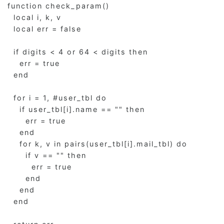
function check_param()

  local i, k, v

  local err = false

  if digits < 4 or 64 < digits then

    err = true

  end

  for i = 1, #user_tbl do

    if user_tbl[i].name == "" then

      err = true

    end

    for k, v in pairs(user_tbl[i].mail_tbl) do

      if v == "" then

        err = true

      end

    end

  end
