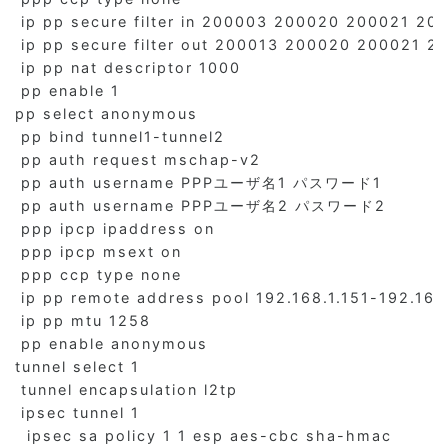
 ip pp secure filter in 200003 200020 200021 
 ip pp secure filter out 200013 200020 20002
 ip pp nat descriptor 1000

 pp enable 1

pp select anonymous

 pp bind tunnel1-tunnel2

 pp auth request mschap-v2

 pp auth username PPPユーザ名1 パスワード1

 pp auth username PPPユーザ名2 パスワード2

 ppp ipcp ipaddress on

 ppp ipcp msext on

 ppp ccp type none

 ip pp remote address pool 192.168.1.151-192.168.
 ip pp mtu 1258

 pp enable anonymous

tunnel select 1

 tunnel encapsulation l2tp

 ipsec tunnel 1

  ipsec sa policy 1 1 esp aes-cbc sha-hmac
