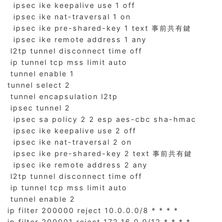
  ipsec ike keepalive use 1 off

  ipsec ike nat-traversal 1 on

  ipsec ike pre-shared-key 1 text 事前共有鍵

  ipsec ike remote address 1 any

 l2tp tunnel disconnect time off

 ip tunnel tcp mss limit auto

 tunnel enable 1

tunnel select 2

 tunnel encapsulation l2tp

 ipsec tunnel 2

  ipsec sa policy 2 2 esp aes-cbc sha-hmac

  ipsec ike keepalive use 2 off

  ipsec ike nat-traversal 2 on

  ipsec ike pre-shared-key 2 text 事前共有鍵

  ipsec ike remote address 2 any

 l2tp tunnel disconnect time off

 ip tunnel tcp mss limit auto

 tunnel enable 2

ip filter 200000 reject 10.0.0.0/8 * * * *

ip filter 200001 reject 172.16.0.0/12 * * * *
