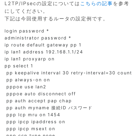
L2TP/IPsecの設定については
こちらの記事
を参考
にしてください。
下記は今回使用するルータの設定例です。
login password *

administrator password *

ip route default gateway pp 1

ip lan1 address 192.168.1.1/24

ip lan1 proxyarp on

pp select 1

 pp keepalive interval 30 retry-interval=30 count=
 pp always-on on

 pppoe use lan2

 pppoe auto disconnect off

 pp auth accept pap chap

 pp auth myname 接続ID パスワード

 ppp lcp mru on 1454

 ppp ipcp ipaddress on

 ppp ipcp msext on

 ppp ccp type none
