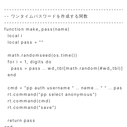
------------------------------------------------
-- ワンタイムパスワードを作成する関数                     --
------------------------------------------------
function make_pass(name)

  local i

  local pass = ""

  math.randomseed(os.time())

  for i = 1, digits do

    pass = pass .. wd_tbl[math.random(#wd_tbl)]

  end

  cmd = "pp auth username " .. name .. " " .. pass

  rt.command("pp select anonymous")

  rt.command(cmd)

  rt.command("save")

  return pass

end
