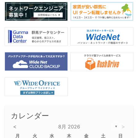
カレンダー
<
>
8月 2026
▼
月
火
水
木
金
土
日