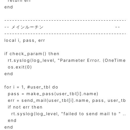
  return err

end

------------------------------------------------
-- メインルーチン                                         --

------------------------------------------------
local i, pass, err

if check_param() then

  rt.syslog(log_level, "Parameter Error. (OneTimePa
  os.exit(0)

end

for i = 1, #user_tbl do

  pass = make_pass(user_tbl[i].name)

  err = send_mail(user_tbl[i].name, pass, user_tbl[i
  if not err then

    rt.syslog(log_level, "failed to send mail to " .. 
  end

end