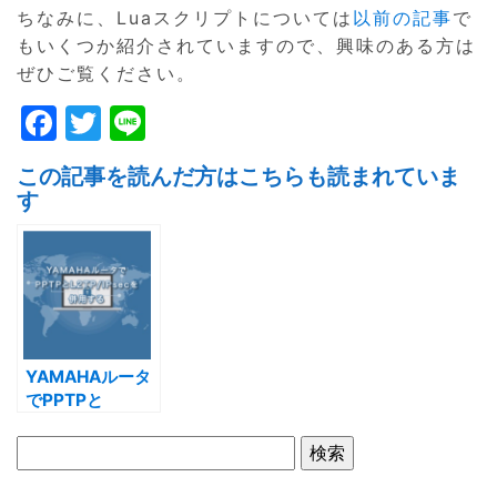
ちなみに、Luaスクリプトについては
以前の記事
で
もいくつか紹介されていますので、興味のある方は
ぜひご覧ください。
F
T
Li
a
w
n
この記事を読んだ方はこちらも読まれていま
c
itt
e
す
e
er
b
o
o
k
YAMAHAルータ
でPPTPと
L2TP/IPsecを併
用する