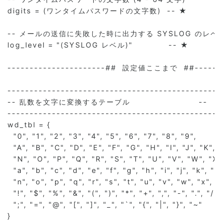
digits = (ワンタイムパスワードの文字数)  -- ★

-- メールの送信に失敗した時に出力する SYSLOG のレベル (info
log_level = "(SYSLOG レベル)"            -- ★

----------------------##  設定値ここまで  ##--------
------------------------------------------------
-- 乱数を文字に変換するテーブル                       --

------------------------------------------------
wd_tbl = {

  "0", "1", "2", "3", "4", "5", "6", "7", "8", "9",

  "A", "B", "C", "D", "E", "F", "G", "H", "I", "J", "K", "
  "N", "O", "P", "Q", "R", "S", "T", "U", "V", "W", "X",
  "a", "b", "c", "d", "e", "f", "g", "h", "i", "j", "k", "l"
  "n", "o", "p", "q", "r", "s", "t", "u", "v", "w", "x", "y
  "!", "$", "%", "&", "(", ")", "*", "+", ",", "-", ".", "/", 
  ";", "=", "@", "[", "]", "_", "`", "{", "|", "}", "~"

}
