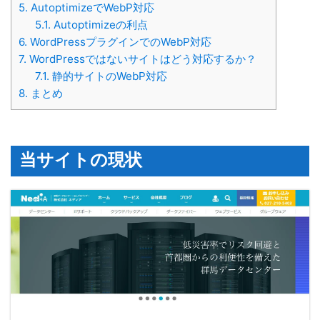
5.
AutoptimizeでWebP対応
5.1.
Autoptimizeの利点
6.
WordPressプラグインでのWebP対応
7.
WordPressではないサイトはどう対応するか？
7.1.
静的サイトのWebP対応
8.
まとめ
当サイトの現状