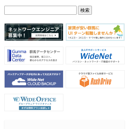
グイン Site Kit
by Google