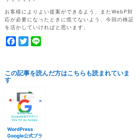
お客様によりよい提案ができるよう、またWebP対
応が必要になったときに慌てないよう、今回の検証
を活かしていければと思います。
F
T
Li
a
w
n
c
itt
e
e
er
この記事を読んだ方はこちらも読まれていま
b
す
o
o
k
WordPress
Google公式プラ