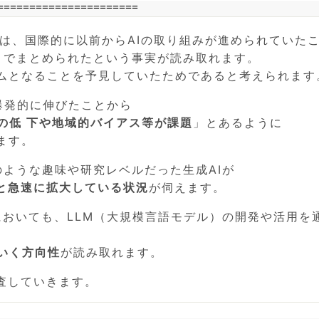
======================
は、国際的に以前からAIの取り組みが進められていた
）でまとめられたという事実が読み取れます。
ームとなることを予見していたためであると考えられます
爆発的に伸びたことから
の低 下や地域的バイアス等が課題
」とあるように
ます。
ような趣味や研究レベルだった生成AIが
と急速に拡大している状況
が伺えます。
においても、LLM（大規模言語モデル）の開発や活用を
いく方向性
が読み取れます。
査していきます。