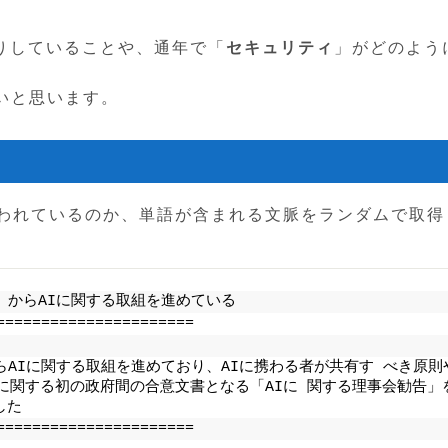
入りしていることや、通年で「
セキュリティ
」がどのよう
いと思います。
われているのか、単語が含まれる文脈をランダムで取得
）からAIに関する取組を進めている
======================
らAIに関する取組を進めており、AIに携わる者が共有す べき原則
に関する初の政府間の合意文書となる「AIに 関する理事会勧告」
した
======================