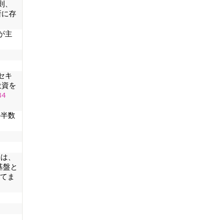
則、
所に存
が主
セキ
投資を
34
の半数
スは、
基盤と
してま