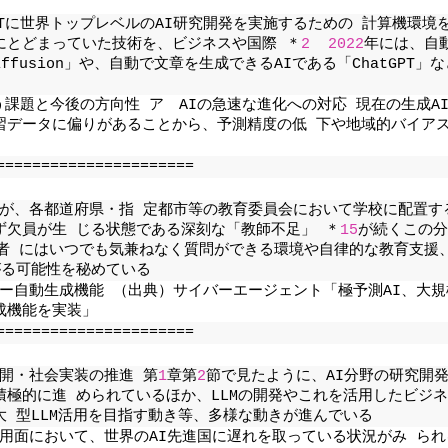
Tに世界トップレベルのAI研究開発を実施するための 計算機環境
にとどまっていた技術を、ビジネスや国際 ＊
2
2022
年には、自
iffusion」や、自動で文章を生成できるAIである「ChatGPT」
課題と今後の方向性 ア　AIの急速な進化への対応 現在の生成A
習データに偏りがあることから、予測精度の低 下や地域的バイア
======================
が、各都道府県・指 定都市等の教育委員会において学校に配置す
ず欠員が生 じる状態である深刻な「教師不足」 ＊
15
が続くこの分
習者 にはいつでも気兼ねなく質問ができる環境や自律的な教育支援
がる可能性を秘めている
ピー自動生成機能 （出典）サイバーエージェント「極予測AI、大規
成機能を実装」
======================
展開・社会実装の推進 第
1
章第
2
節で見たように、AI分野の研究開
極的に進 められているほか、LLMの開発やこれを活用したビジ
 型LLM活用を目指す動き等、多様な動きが進んでいる
用面において、世界のAI先進国に遅れを取っている状況がみ られ