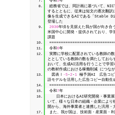
令和
5
年
総務省では、同計画に基づいて、NIC
するとともに、従来は短文の逐次翻訳
像を生成できるAIである「Stable D
登場した
2030
年頃を見据えた我が国が向き合う
米国中心に開発・提供されており、学
課題
============================
令和
6
年
実際に学校に配置されている教師の数
ととしている教師の数を満たしておら
おいて、生成AI活用を行うことで学
の教材作成における稼働削減 につな
 図表Ⅰ
-5
-
2
-
1
 極予測AI　広告コ
語モデルを活用した広告コピー自動生
============================
令和
7
年
   日本におけるAI研究開発・事業
いて、様々な日本の組織・企業により積
開から、海外事業者と連携した汎用・大
また、我が国は、技術面・産業面・利