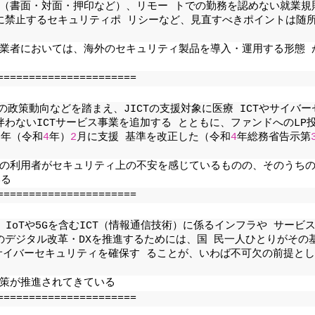
（書面・対面・押印など）、リモー トでの勤務を認めない就業規
に禁止するセキュリティポ リシーなど、見直すべきポイントは随
業者においては、海外のセキュリティ製品を導入・運用する形態 
======================
の政策動向などを踏まえ、JICTの支援対象に医療 ICTやサイバー
わないICTサービス事業を追加する とともに、ファンドへのLP
2
年（令和
4
年）
2
月に支援 基準を改正した（令和
4
年総務省告示第
度の利用者がセキュリティ上の不安を感じているものの、そのうち
いる
======================
IoTや5Gを含むICT（情報通信技術）に係るインフラや サービ
のデジタル改革・DXを推進するためには、国 民一人ひとりがその
サイバーセキュリティを確保す ることが、いわば不可欠の前提と
策が推進されてきている
======================