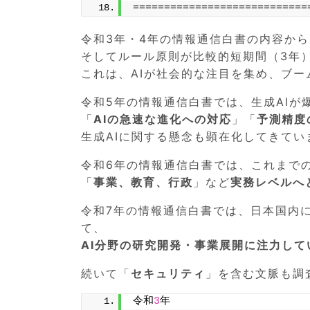
============================
令和3年・4年の情報通信白書の内容から
そしてルール原則が比較的短期間（3年
これは、AIが社会的な注目を集め、ブ
令和5年の情報通信白書では、生成AIが
「
AIの急速な進化への対応
」「
予測精度
生成AIに関する懸念も顕在化してきてい
令和6年の情報通信白書では、これまでの
「
事業、教育、行政
」など
実務レベルへ
令和7年の情報通信白書では、日本国内
て、
AI分野の研究開発・事業展開に注力して
続いて「
セキュリティ
」を含む文脈も調
令和
3
年