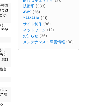
技術系
(333)
を整備
動で画
AWS
(36)
などが
YAMAHA
(31)
サイト制作
(86)
Iは、
ネットワーク
(12)
ス等が
お知らせ
(35)
メンテナンス・障害情報
(30)
るこ
野に
、教師
模言
発につ
ネス展
る