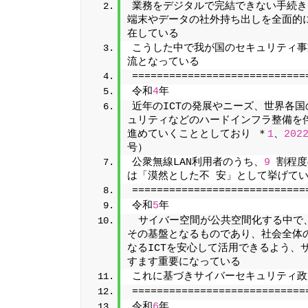
業務をデジタルで完結できない手続き
端末やデータの社外持ち出しを全面的
在している
こうした中で我が国のセキュリティ事
流となっている
============================
令和
4
年
近年のICTの発展やニーズ、世界各国
ュリティなどのハードインフラ整備を伴
進めていくこととしており ＊
1
、
202
号）
公衆無線LAN利用者のうち、
9
 割程
は「漠然とした不 安」として挙げて
============================
令和
5
年
 サイバー空間が公共空間化する中で、
その基盤となるものであり、社会全体
なるICTを安心して活用できるよう、
すます重要になっている
これに基づきサイバーセキュリティ政
============================
令和
6
年