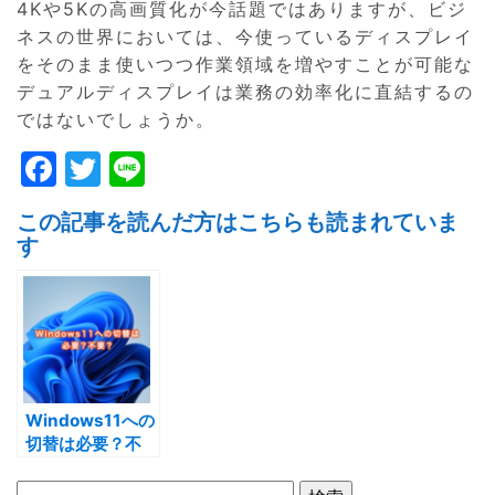
4Kや5Kの高画質化が今話題ではありますが、ビジ
ネスの世界においては、今使っているディスプレイ
をそのまま使いつつ作業領域を増やすことが可能な
デュアルディスプレイは業務の効率化に直結するの
ではないでしょうか。
F
T
Li
a
w
n
この記事を読んだ方はこちらも読まれていま
c
itt
e
す
e
er
b
o
o
k
Windows11への
切替は必要？不
要？