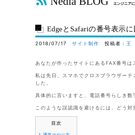
Nedia BLOG
エンジニアに
EdgeとSafariの番号
2018/07/17
サイト制作
投稿者：
王
あなたが作ったサイトにあるFAX番号
私は先日、スマホでクロスブラウザーテスト
した。
具体的に言いますと、電話番号らしき数
このような誤認識を避けるには、どう対
目次
1.
通常のやり方