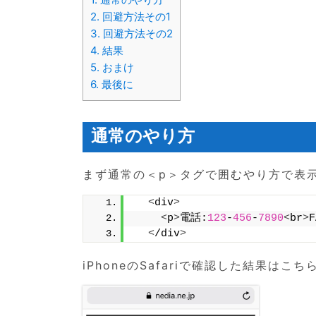
2.
回避方法その1
3.
回避方法その2
4.
結果
5.
おまけ
6.
最後に
通常のやり方
まず通常の＜p＞タグで囲むやり方で表
<
div
>
<
p
>
電話:
123
-
456
-
7890
<
br
>
<
/div
>
iPhoneのSafariで確認した結果はこ