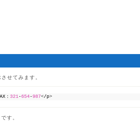
示させてみます。
FAX：
321
-
654
-
987
<
/p
>
ちらです。