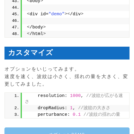
<
body
>
<
div id=
"demo"
><
/div
>
<
/body
>
<
/html
>
カスタマイズ
オプションをいじってみます。
速度を速く、波紋は小さく、揺れの量を大きく、変
更してみました。
    resolution: 
1000
, 
//波紋が広がる速
さ
    dropRadius: 
1
, 
//波紋の大きさ
    perturbance: 
0.1
//波紋の揺れの量