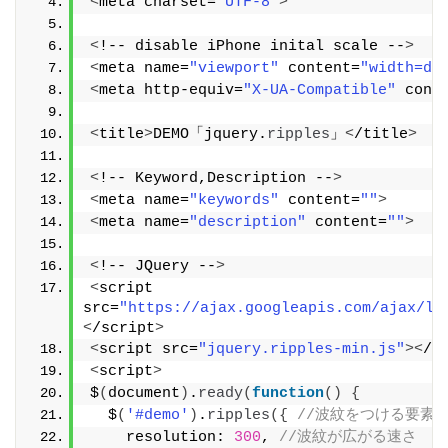
<
meta charset=
"UTF-8"
>
<
!-- disable iPhone inital scale --
>
<
meta name=
"viewport"
 content=
"width=de
<
meta http-equiv=
"X-UA-Compatible"
 cont
<
title
>
DEMO「jquery.
ripples
」
<
/title
>
<
!-- Keyword,Description --
>
<
meta name=
"keywords"
 content=
""
>
<
meta name=
"description"
 content=
""
>
<
!-- JQuery --
>
<
script 
src=
"https://ajax.googleapis.com/ajax/li
<
/script
>
<
script src=
"jquery.ripples-min.js"
><
/s
<
script
>
$
(
document
)
.
ready
(
function
()
{
  $
(
'#demo'
)
.
ripples
({
//波紋をつける要素
    resolution: 
300
, 
//波紋が広がる速さ