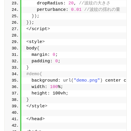
    dropRadius: 
20
, 
//波紋の大きさ
    perturbance: 
0.01
//波紋の揺れの量
})
;
})
;
<
/script
>
<
style
>
body
{
  margin: 
0
;
  padding: 
0
;
}
#demo{
  background: 
url
(
"demo.png"
)
 center ce
  width: 
100
%;
  height: 100vh;
}
<
/style
>
<
/head
>