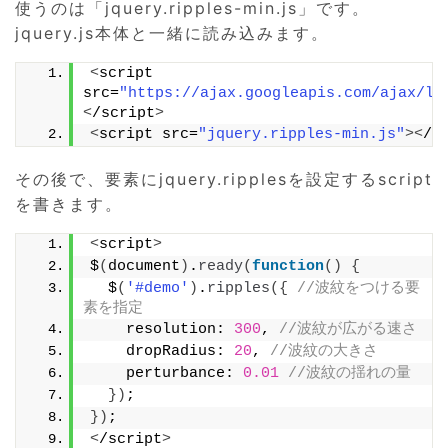
使うのは「jquery.ripples-min.js」です。
jquery.js本体と一緒に読み込みます。
<
script 
src=
"https://ajax.googleapis.com/ajax/li
<
/script
>
<
script src=
"jquery.ripples-min.js"
><
/s
その後で、要素にjquery.ripplesを設定するscript
を書きます。
<
script
>
$
(
document
)
.
ready
(
function
()
{
  $
(
'#demo'
)
.
ripples
({
//波紋をつける要
素を指定
    resolution: 
300
, 
//波紋が広がる速さ
    dropRadius: 
20
, 
//波紋の大きさ
    perturbance: 
0.01
//波紋の揺れの量
})
;
})
;
<
/script
>