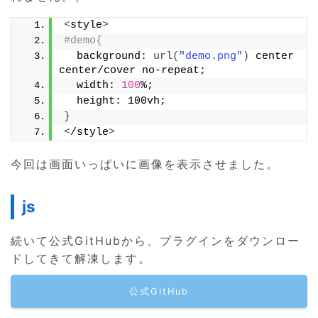
<
style
>
#demo{
  background: 
url
(
"demo.png"
)
 center 
center/cover no-repeat;
  width: 
100
%;
  height: 100vh;
}
<
/style
>
今回は画面いっぱいに画像を表示させました。
js
続いて公式GitHubから、プラグインをダウンロー
ドしてきて解凍します。
公式GitHub