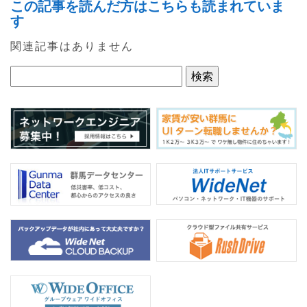
この記事を読んだ方はこちらも読まれていま
c
itt
e
す
e
er
関連記事はありません
b
o
o
k