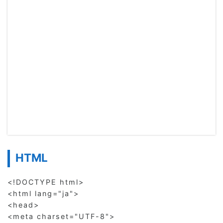
HTML
<!DOCTYPE html>

<html lang="ja">

<head>

<meta charset="UTF-8">
