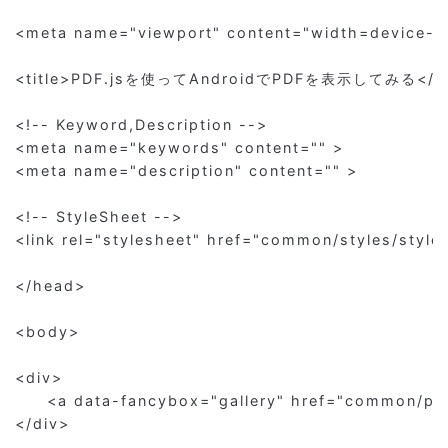
<meta name="viewport" content="width=device-widt
<title>PDF.jsを使ってAndroidでPDFを表示してみる</tit
<!-- Keyword,Description -->

<meta name="keywords" content="" >

<meta name="description" content="" >

<!-- StyleSheet -->

<link rel="stylesheet" href="common/styles/style.
</head>

<body>

<div>

	<a data-fancybox="gallery" href="common/pdfjs/web/viewer.html?file=nedia.pdf">PDF.jsを使ってAndroidでPDFを表示してみる</a>

</div>
