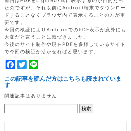
前回はPDFをLightBox風に表示するのが目的だっ
たのですが、それ以前にAndroid端末でダウンロー
ドすることなくブラウザ内で表示することの方が重
要です。
今回の検証によりAndroidでのPDF表示が意外にも
大変だと言うことに気づきました。
今後のサイト制作や現在PDFを多様しているサイト
で今回の検証が活かせればと思います。
F
T
Li
a
w
n
この記事を読んだ方はこちらも読まれていま
c
itt
e
す
e
er
関連記事はありません
b
o
o
k