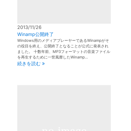
30
30
30
30
30
30
30
30
30
30
30
30
30
30
30
30
30
30
30
30
30
30
31
31
31
31
31
31
31
31
31
31
31
31
31
31
31
31
31
31
31
31
31
2013/11/26
Winamp公開終了
Windows用のメディアプレーヤーであるWinampがそ
の役目を終え、公開終了となることが公式に発表され
ました。 十数年前、MP3フォーマットの音楽ファイル
を再生するために一世風靡したWinamp…
続きを読む