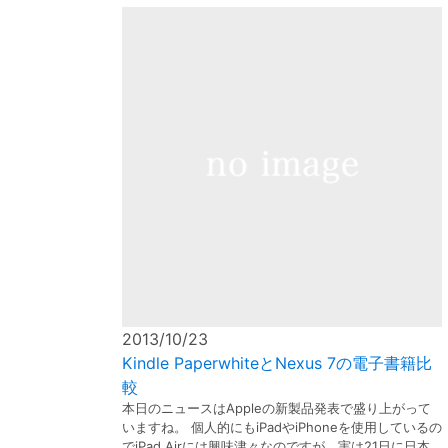
2013/10/23
Kindle PaperwhiteとNexus 7の電子書籍比
較
本日のニュースはAppleの新製品発表で盛り上がって
いますね。 個人的にもiPadやiPhoneを使用しているの
でiPad Airには興味津々なのですが、実は21日に日本