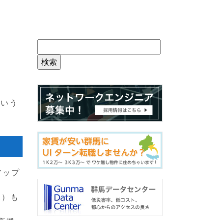
という
クアップ
元）も