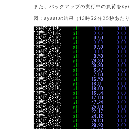
また、バックアップの実行中の負荷をsy
図：sysstat結果（13時52分25秒