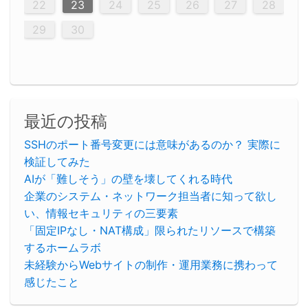
23
26
26
22
22
28
23
26
24
22
25
23
23
26
22
24
22
25
28
23
26
28
24
25
24
26
22
24
23
25
28
23
26
26
22
25
23
25
28
24
26
22
24
26
28
24
26
22
25
23
25
28
28
24
22
23
28
24
26
22
23
26
22
24
22
25
28
23
26
28
24
24
23
25
28
23
26
22
24
22
25
25
28
24
26
22
24
23
25
28
23
26
22
25
28
24
26
22
24
28
24
22
25
24
26
22
22
25
28
23
26
28
24
22
25
23
26
22
24
22
25
28
27
27
27
27
27
27
27
27
27
27
27
27
27
27
27
27
27
27
27
22
23
24
25
26
27
28
30
29
30
29
30
29
29
30
29
30
30
29
30
29
29
30
29
30
29
29
29
30
30
30
29
29
29
30
30
29
29
29
29
30
29
29
29
31
31
31
31
31
31
31
31
31
31
31
31
31
29
30
最近の投稿
SSHのポート番号変更には意味があるのか？ 実際に
検証してみた
AIが「難しそう」の壁を壊してくれる時代
企業のシステム・ネットワーク担当者に知って欲し
い、情報セキュリティの三要素
「固定IPなし・NAT構成」限られたリソースで構築
するホームラボ
未経験からWebサイトの制作・運用業務に携わって
感じたこと