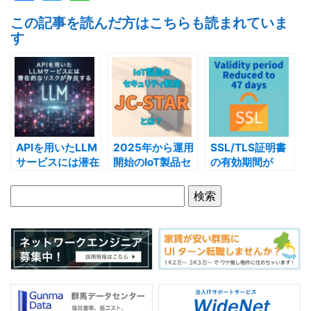
a
w
n
この記事を読んだ方はこちらも読まれていま
c
itt
e
す
e
er
b
o
o
k
APIを用いたLLM
2025年から運用
SSL/TLS証明書
サービスには潜在
開始のIoT製品セ
の有効期間が
的なリスクが存在
キュリティ制度
「47日」まで短
する
「JC-STAR」と
縮される！2029
は？
年までに必要な対
策は！？