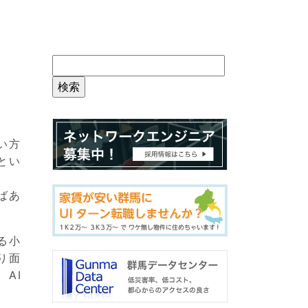
い方
とい
ばあ
る小
り面
AI