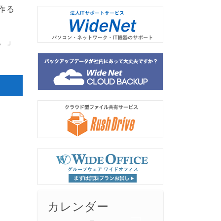
作る
。」
カレンダー